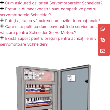
Cum asigurați calitatea Servomotoarelor Schneider?
Prețurile dumneavoastră sunt competitive pentru
servomotoarele Schneider?
Puteți ajuta cu vămuirea comenzilor internaționale?
Care este politica dumneavoastră de service post-
vânzare pentru Schneider Servo Motors?
Există suport pentru prețuri pentru achizițiile în vrac de
servomotoare Schneider?