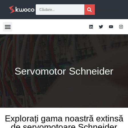
[gtranslate]
Servomotor Schneider
Explorați gama noastră extinsă
de servomotoare Schneider