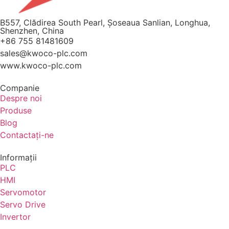
B557, Clădirea South Pearl, Șoseaua Sanlian, Longhua,
Shenzhen, China
+86 755 81481609
sales@kwoco-plc.com
www.kwoco-plc.com
Companie
Despre noi
Produse
Blog
Contactaţi-ne
Informaţii
PLC
HMI
Servomotor
Servo Drive
Invertor