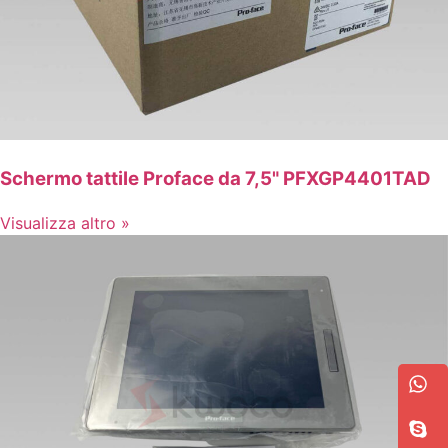
Schermo tattile Proface da 7,5" PFXGP4401TAD
Visualizza altro »