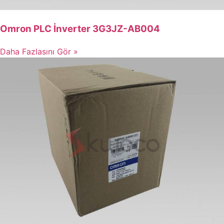
Omron PLC İnverter 3G3JZ-AB004
Daha Fazlasını Gör »