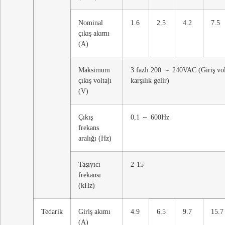
Nominal
1.6
2.5
4.2
7.5
çıkış akımı
(A)
Maksimum
3 fazlı 200 ～ 240VAC (Giriş vol
çıkış voltajı
karşılık gelir)
(V)
Çıkış
0,1 ～ 600Hz
frekans
aralığı (Hz)
Taşıyıcı
2-15
frekansı
(kHz)
Tedarik
Giriş akımı
4.9
6.5
9.7
15.7
(A)