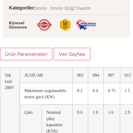
Omron
Omron 3G3JZ İnvertör
Kategoriler
Küresel
Güvence
Ürün Parametreleri
Veri Sayfası
Tek
3G3JZ-AB
002
004
007
015
fazlı
200V
Maksimum uygulanabilir
0.2
0.4
0.75
1.5
motor gücü (KW)
Çıktı
Nominal
0.6
1.0
1.6
2.9
çıkış
kapasitesi
(KVA)