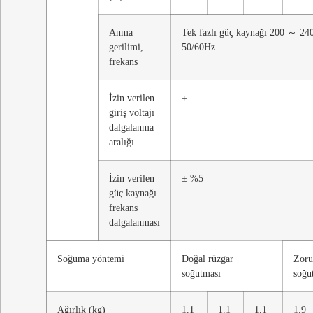
Anma
Tek fazlı güç kaynağı 200 ～ 
gerilimi,
50/60Hz
frekans
İzin verilen
±
giriş voltajı
dalgalanma
aralığı
İzin verilen
± %5
güç kaynağı
frekans
dalgalanması
Soğuma yöntemi
Doğal rüzgar
Zoru
soğutması
soğu
Ağırlık (kg)
1.1
1.1
1.1
1.9