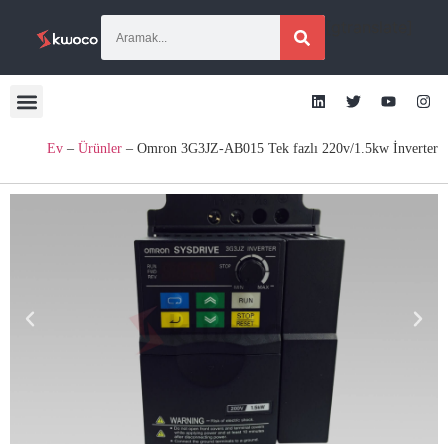
[gtranslate]
Ev
–
Ürünler
–
Omron 3G3JZ-AB015 Tek fazlı 220v/1.5kw İnverter