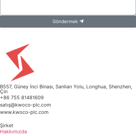
Göndermek
B557, Güney İnci Binası, Sanlian Yolu, Longhua, Shenzhen,
Çin
+86 755 81481609
satış@kwoco-plc.com
www.kwoco-plc.com
Şirket
Hakkımızda