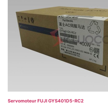
Servomoteur FUJI GYS401D5-RC2