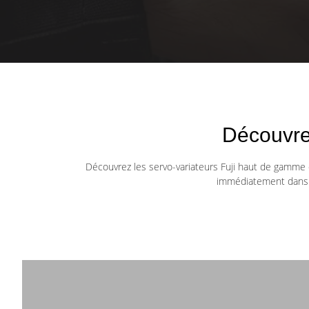
Découvre
Découvrez les servo-variateurs Fuji haut de gamme da
immédiatement dans l