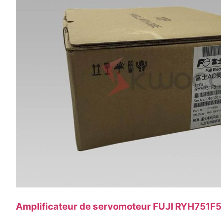
Amplificateur de servomoteur FUJI RYH751F