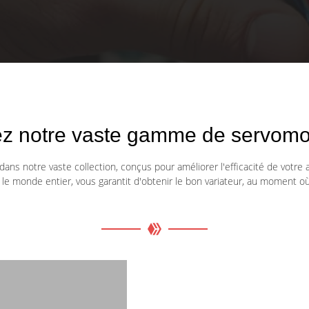
z notre vaste gamme de servomot
ns notre vaste collection, conçus pour améliorer l'efficacité de votre 
e monde entier, vous garantit d'obtenir le bon variateur, au moment où