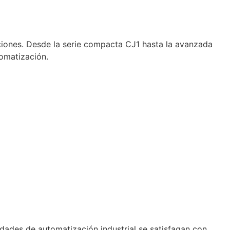
ciones. Desde la serie compacta CJ1 hasta la avanzada
tomatización.
dades de automatización industrial se satisfagan con