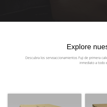
Explore nue
Descubra los servoaccionamientos Fuji de primera calid
inmediato a todo 