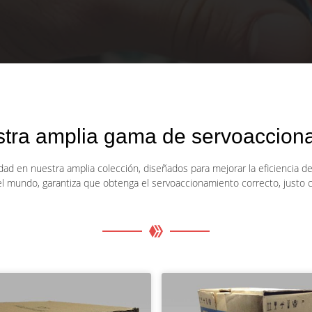
stra amplia gama de servoacciona
ad en nuestra amplia colección, diseñados para mejorar la eficiencia de 
el mundo, garantiza que obtenga el servoaccionamiento correcto, justo c