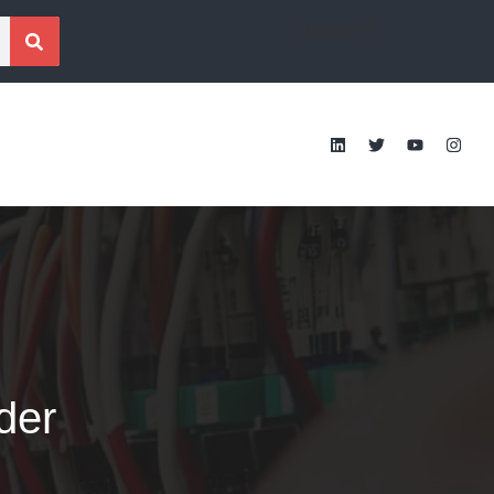
[traducir]
der