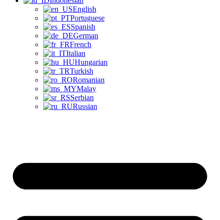
Indonesian
English
Portuguese
Spanish
German
French
Italian
Hungarian
Turkish
Romanian
Malay
Serbian
Russian