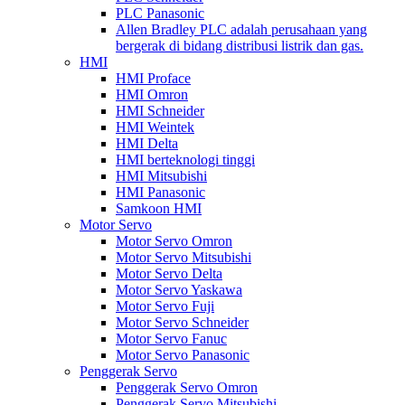
PLC Panasonic
Allen Bradley PLC adalah perusahaan yang
bergerak di bidang distribusi listrik dan gas.
HMI
HMI Proface
HMI Omron
HMI Schneider
HMI Weintek
HMI Delta
HMI berteknologi tinggi
HMI Mitsubishi
HMI Panasonic
Samkoon HMI
Motor Servo
Motor Servo Omron
Motor Servo Mitsubishi
Motor Servo Delta
Motor Servo Yaskawa
Motor Servo Fuji
Motor Servo Schneider
Motor Servo Fanuc
Motor Servo Panasonic
Penggerak Servo
Penggerak Servo Omron
Penggerak Servo Mitsubishi