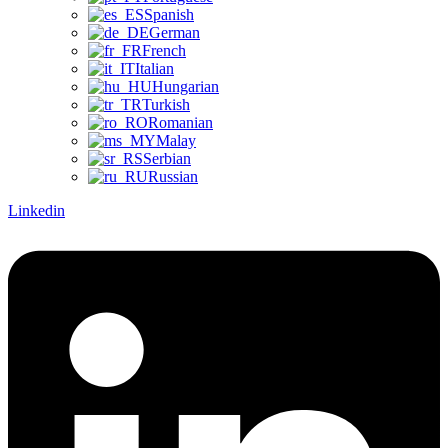
Spanish
German
French
Italian
Hungarian
Turkish
Romanian
Malay
Serbian
Russian
Linkedin