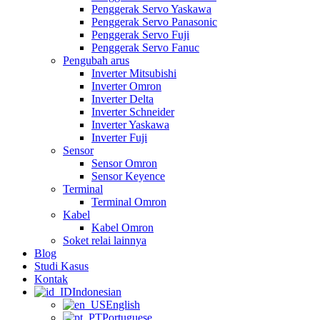
Penggerak Servo Yaskawa
Penggerak Servo Panasonic
Penggerak Servo Fuji
Penggerak Servo Fanuc
Pengubah arus
Inverter Mitsubishi
Inverter Omron
Inverter Delta
Inverter Schneider
Inverter Yaskawa
Inverter Fuji
Sensor
Sensor Omron
Sensor Keyence
Terminal
Terminal Omron
Kabel
Kabel Omron
Soket relai lainnya
Blog
Studi Kasus
Kontak
Indonesian
English
Portuguese