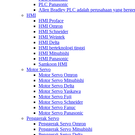
PLC Panasonic
Allen Bradley PLC adalah perusahaan yang bergerak 
HMI
HMI Proface
HMI Omron
HMI Schneider
HMI Weintek
HMI Delta
HMI berteknologi tinggi
HMI Mitsubishi
HMI Panasonic
Samkoon HMI
Motor Servo
Motor Servo Omron
Motor Servo Mitsubishi
Motor Servo Delta
Motor Servo Yaskawa
Motor Servo Fuji
Motor Servo Schneider
Motor Servo Fanuc
Motor Servo Panasonic
Penggerak Servo
Penggerak Servo Omron
Penggerak Servo Mitsubishi
Penggerak Servo Delta