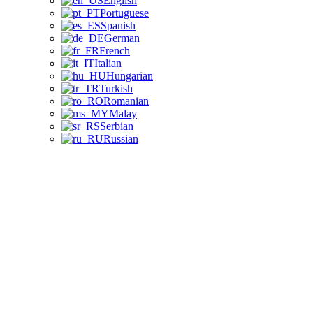
English
Portuguese
Spanish
German
French
Italian
Hungarian
Turkish
Romanian
Malay
Serbian
Russian