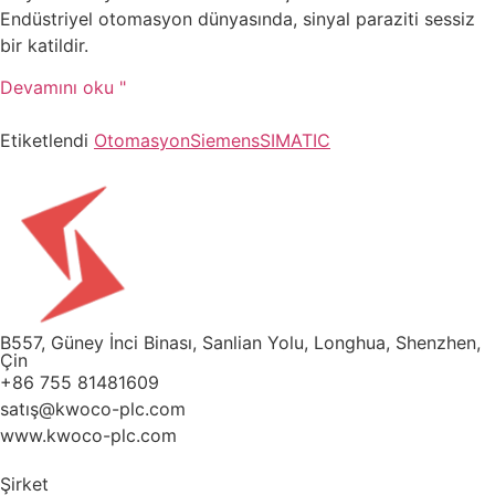
Endüstriyel otomasyon dünyasında, sinyal paraziti sessiz
bir katildir.
Devamını oku "
Etiketlendi
Otomasyon
Siemens
SIMATIC
B557, Güney İnci Binası, Sanlian Yolu, Longhua, Shenzhen,
Çin
+86 755 81481609
satış@kwoco-plc.com
www.kwoco-plc.com
Şirket