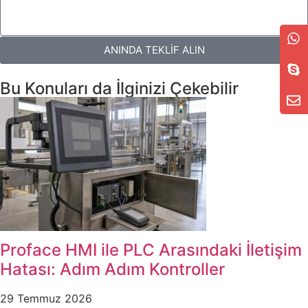
ANINDA TEKLİF ALIN
Bu Konuları da İlginizi Çekebilir
Proface HMI ile PLC Arasındaki İletişim
Hatası: Adım Adım Kontroller
29 Temmuz 2026