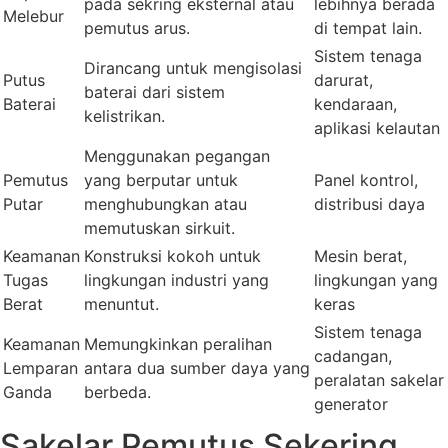
pada sekring eksternal atau
lebihnya berada
Melebur
pemutus arus.
di tempat lain.
Sistem tenaga
Dirancang untuk mengisolasi
Putus
darurat,
baterai dari sistem
Baterai
kendaraan,
kelistrikan.
aplikasi kelautan
Menggunakan pegangan
Pemutus
yang berputar untuk
Panel kontrol,
Putar
menghubungkan atau
distribusi daya
memutuskan sirkuit.
Keamanan
Konstruksi kokoh untuk
Mesin berat,
Tugas
lingkungan industri yang
lingkungan yang
Berat
menuntut.
keras
Sistem tenaga
Keamanan
Memungkinkan peralihan
cadangan,
Lemparan
antara dua sumber daya yang
peralatan sakelar
Ganda
berbeda.
generator
Sakelar Pemutus Sekering