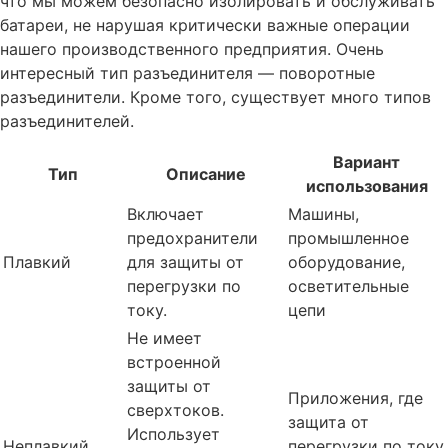
что мы можем безопасно изолировать и обслуживать
батареи, не нарушая критически важные операции
нашего производственного предприятия. Очень
интересный тип разъединителя — поворотные
разъединители. Кроме того, существует много типов
разъединителей.
Вариант
Тип
Описание
использования
Включает
Машины,
предохранители
промышленное
Плавкий
для защиты от
оборудование,
перегрузки по
осветительные
току.
цепи
Не имеет
встроенной
защиты от
Приложения, где
сверхтоков.
защита от
Использует
Неплавкий
перегрузки по току