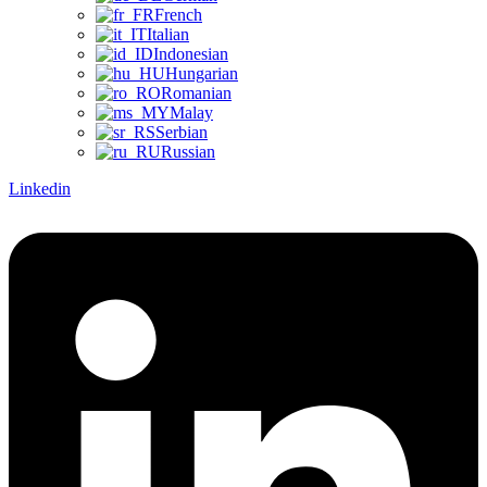
French
Italian
Indonesian
Hungarian
Romanian
Malay
Serbian
Russian
Linkedin