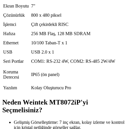
Ekran Boyutu
7"
Çözünürlük
800 x 480 piksel
İşlemci
Çift çekirdekli RISC
Hafıza
256 MB Flaş, 128 MB SDRAM
Ethernet
10/100 Taban-T x 1
USB
USB 2.0 x 1
Seri Portlar
COM1: RS-232 4W, COM2: RS-485 2W/4W
Koruma
IP65 (ön panel)
Derecesi
Yazılım
Kolay Oluşturucu Pro
Neden Weintek MT8072iP'yi
Seçmelisiniz?
Gelişmiş Görselleştirme: 7 inç ekran, kolay izleme ve kontrol
için kristal netliğinde görseller sağlar.