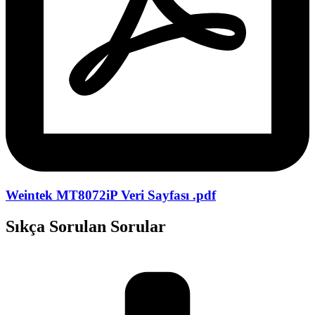
Weintek MT8072iP Veri Sayfası .pdf
Sıkça Sorulan Sorular