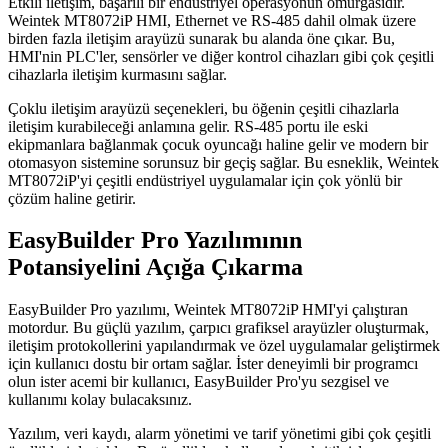
Etkili iletişim, başarılı bir endüstriyel operasyonun omurgasıdır.
Weintek MT8072iP HMI, Ethernet ve RS-485 dahil olmak üzere
birden fazla iletişim arayüzü sunarak bu alanda öne çıkar. Bu,
HMI'nin PLC'ler, sensörler ve diğer kontrol cihazları gibi çok çeşitli
cihazlarla iletişim kurmasını sağlar.
Çoklu iletişim arayüzü seçenekleri, bu öğenin çeşitli cihazlarla
iletişim kurabileceği anlamına gelir. RS-485 portu ile eski
ekipmanlara bağlanmak çocuk oyuncağı haline gelir ve modern bir
otomasyon sistemine sorunsuz bir geçiş sağlar. Bu esneklik, Weintek
MT8072iP'yi çeşitli endüstriyel uygulamalar için çok yönlü bir
çözüm haline getirir.
EasyBuilder Pro Yazılımının
Potansiyelini Açığa Çıkarma
EasyBuilder Pro yazılımı, Weintek MT8072iP HMI'yi çalıştıran
motordur. Bu güçlü yazılım, çarpıcı grafiksel arayüzler oluşturmak,
iletişim protokollerini yapılandırmak ve özel uygulamalar geliştirmek
için kullanıcı dostu bir ortam sağlar. İster deneyimli bir programcı
olun ister acemi bir kullanıcı, EasyBuilder Pro'yu sezgisel ve
kullanımı kolay bulacaksınız.
Yazılım, veri kaydı, alarm yönetimi ve tarif yönetimi gibi çok çeşitli