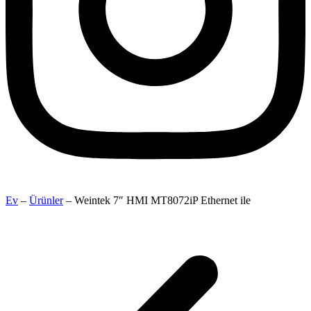
Ev
–
Ürünler
–
Weintek 7″ HMI MT8072iP Ethernet ile