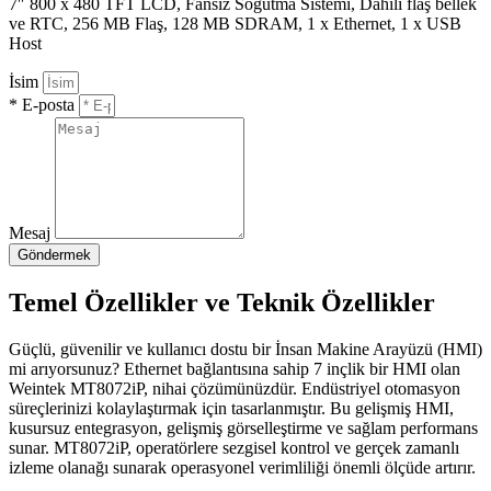
7″ 800 x 480 TFT LCD, Fansız Soğutma Sistemi, Dahili flaş bellek
ve RTC, 256 MB Flaş, 128 MB SDRAM, 1 x Ethernet, 1 x USB
Host
İsim
* E-posta
Mesaj
Göndermek
Temel Özellikler ve Teknik Özellikler
Güçlü, güvenilir ve kullanıcı dostu bir İnsan Makine Arayüzü (HMI)
mi arıyorsunuz? Ethernet bağlantısına sahip 7 inçlik bir HMI olan
Weintek MT8072iP, nihai çözümünüzdür. Endüstriyel otomasyon
süreçlerinizi kolaylaştırmak için tasarlanmıştır. Bu gelişmiş HMI,
kusursuz entegrasyon, gelişmiş görselleştirme ve sağlam performans
sunar. MT8072iP, operatörlere sezgisel kontrol ve gerçek zamanlı
izleme olanağı sunarak operasyonel verimliliği önemli ölçüde artırır.