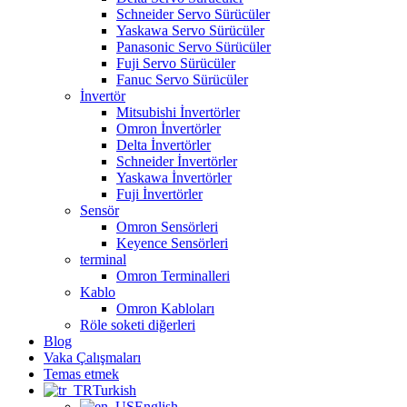
Schneider Servo Sürücüler
Yaskawa Servo Sürücüler
Panasonic Servo Sürücüler
Fuji Servo Sürücüler
Fanuc Servo Sürücüler
İnvertör
Mitsubishi İnvertörler
Omron İnvertörler
Delta İnvertörler
Schneider İnvertörler
Yaskawa İnvertörler
Fuji İnvertörler
Sensör
Omron Sensörleri
Keyence Sensörleri
terminal
Omron Terminalleri
Kablo
Omron Kabloları
Röle soketi diğerleri
Blog
Vaka Çalışmaları
Temas etmek
Turkish
English