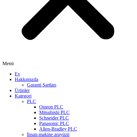
Menü
Ev
Hakkımızda
Garanti Şartları
Ürünler
Kategori
PLC
Omron PLC
Mitsubishi PLC
Schneider PLC
Panasonic PLC
Allen-Bradley PLC
İnsan-makine arayüzü