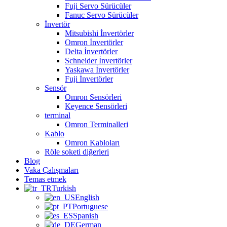
Fuji Servo Sürücüler
Fanuc Servo Sürücüler
İnvertör
Mitsubishi İnvertörler
Omron İnvertörler
Delta İnvertörler
Schneider İnvertörler
Yaskawa İnvertörler
Fuji İnvertörler
Sensör
Omron Sensörleri
Keyence Sensörleri
terminal
Omron Terminalleri
Kablo
Omron Kabloları
Röle soketi diğerleri
Blog
Vaka Çalışmaları
Temas etmek
Turkish
English
Portuguese
Spanish
German