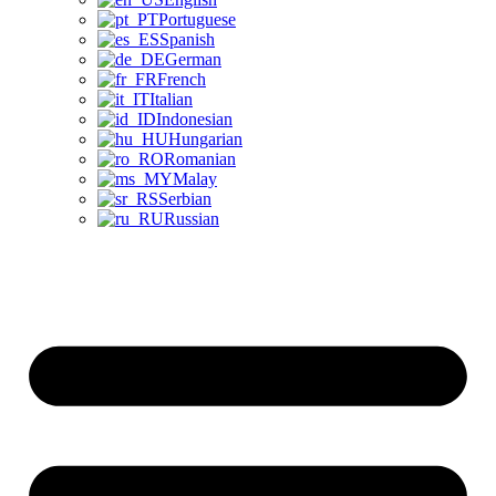
Portuguese
Spanish
German
French
Italian
Indonesian
Hungarian
Romanian
Malay
Serbian
Russian