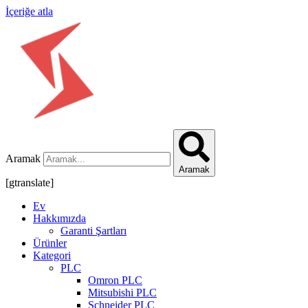
İçeriğe atla
Aramak
Aramak
[gtranslate]
Ev
Hakkımızda
Garanti Şartları
Ürünler
Kategori
PLC
Omron PLC
Mitsubishi PLC
Schneider PLC