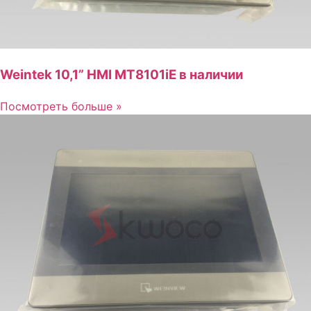
Weintek 10,1” HMI MT8101iE в наличии
Посмотреть больше »