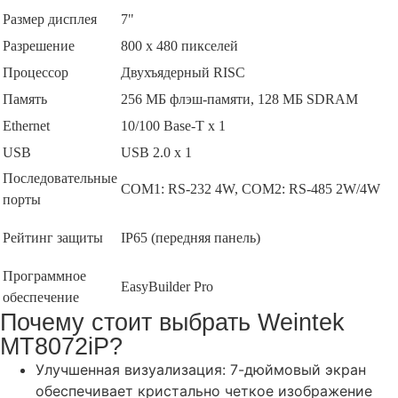
Размер дисплея
7"
Разрешение
800 x 480 пикселей
Процессор
Двухъядерный RISC
Память
256 МБ флэш-памяти, 128 МБ SDRAM
Ethernet
10/100 Base-T x 1
USB
USB 2.0 х 1
Последовательные
COM1: RS-232 4W, COM2: RS-485 2W/4W
порты
Рейтинг защиты
IP65 (передняя панель)
Программное
EasyBuilder Pro
обеспечение
Почему стоит выбрать Weintek
MT8072iP?
Улучшенная визуализация: 7-дюймовый экран
обеспечивает кристально четкое изображение