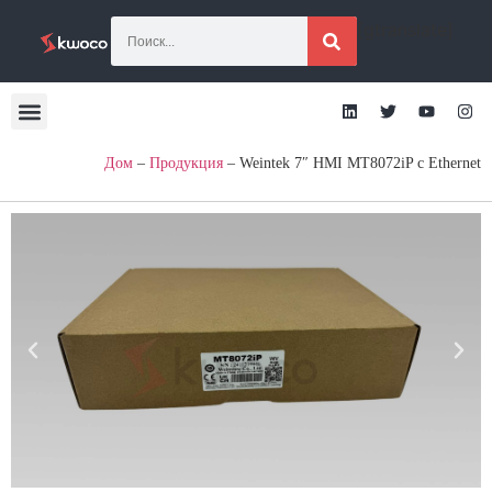
[gtranslate]
Дом
–
Продукция
–
Weintek 7″ HMI MT8072iP с Ethernet