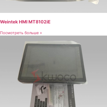
Weintek HMI MT8102iE
Посмотреть больше »