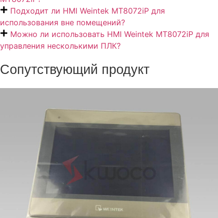
Подходит ли HMI Weintek MT8072iP для
использования вне помещений?
Можно ли использовать HMI Weintek MT8072iP для
управления несколькими ПЛК?
Сопутствующий продукт