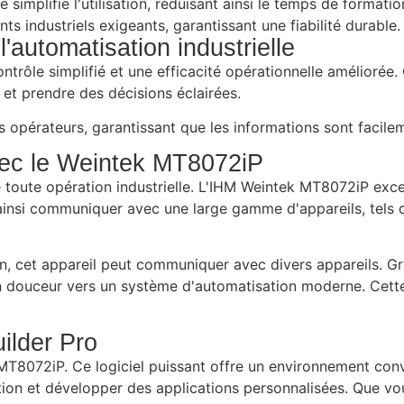
le simplifie l'utilisation, réduisant ainsi le temps de formatio
 industriels exigeants, garantissant une fiabilité durable.
'automatisation industrielle
ntrôle simplifié et une efficacité opérationnelle améliorée
 et prendre des décisions éclairées.
opérateurs, garantissant que les informations sont facilem
vec le Weintek MT8072iP
e toute opération industrielle. L'IHM Weintek MT8072iP exc
ainsi communiquer avec une large gamme d'appareils, tels
on, cet appareil peut communiquer avec divers appareils. 
 en douceur vers un système d'automatisation moderne. Cette
uilder Pro
 MT8072iP. Ce logiciel puissant offre un environnement conv
tion et développer des applications personnalisées. Que 