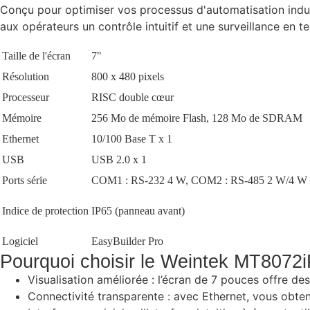
Conçu pour optimiser vos processus d'automatisation industr
aux opérateurs un contrôle intuitif et une surveillance en t
Taille de l'écran
7"
Résolution
800 x 480 pixels
Processeur
RISC double cœur
Mémoire
256 Mo de mémoire Flash, 128 Mo de SDRAM
Ethernet
10/100 Base T x 1
USB
USB 2.0 x 1
Ports série
COM1 : RS-232 4 W, COM2 : RS-485 2 W/4 W
Indice de protection
IP65 (panneau avant)
Logiciel
EasyBuilder Pro
Pourquoi choisir le Weintek MT8072i
Visualisation améliorée : l’écran de 7 pouces offre des 
Connectivité transparente : avec Ethernet, vous obten