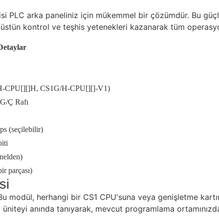
LC arka paneliniz için mükemmel bir çözümdür. Bu güçlü üni
, üstün kontrol ve teşhis yetenekleri kazanarak tüm operasyo
Detaylar
H-CPU[][]H, CS1G/H-CPU[][]-V1)
 G/Ç Rafı
 (seçilebilir)
iti
nelden)
ir parçası)
si
. Bu modül, herhangi bir CS1 CPU'suna veya genişletme kart
z üniteyi anında tanıyarak, mevcut programlama ortamınızda 