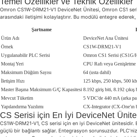
Temel Özellikler ve Teknik Özellikler
Omron CS1W-DRM21-V1 DeviceNet Ünitesi, Omron CS1 serisi P
arasındaki iletişimi kolaylaştırır. Bu modülü entegre ederek
Şartname
Ürün Adı
DeviceNet Ana Ünitesi
Örnek
CS1W-DRM21-V1
Uygulanabilir PLC Serisi
Omron CS1 Serisi (CS1G/
Montaj Yeri
CPU Rafı veya Genişletme
Maksimum Düğüm Sayısı
64 (usta dahil)
İletişim Hızı
125 kbps, 250 kbps, 500 kbps
Master Başına Maksimum G/Ç Kapasitesi
8.192 giriş biti, 8.192 çıkış b
Mevcut Tüketim
5 VDC'de 440 mA (arka pa
Yapılandırma Yazılımı
CX-Integrator (CX-One'ın b
CS Serisi için En İyi DeviceNet Ünite
CS1W-DRM21-V1, CS serisi için en iyi DeviceNet ünitesidir
güçlü bir bağlantı sağlar. Entegrasyon sorunsuzdur. PLC'ni