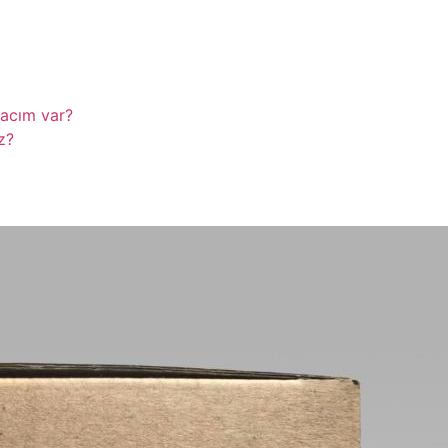
yacım var?
z?