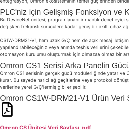
entegrasyon, Omron ekosisteminin temel güçlerinden biridir
PLC'niz için Gelişmiş Fonksiyon ve K
Bu DeviceNet ünitesi, programlanabilir mantık denetleyici sis
değişken frekanslı sürücülere kadar geniş bir akıllı cihaz a
CS1W-DRM21-V1, hem uzak G/Ç hem de açık mesaj iletişimini d
yapılandırabileceğiniz veya anında teşhis verilerini çekebil
otomasyon kurulumu oluşturmak için olmazsa olmaz bir araçtı
Omron CS1 Serisi Arka Panelin Gücü
Omron CS1 serisinin gerçek gücü modülerliğinde yatar ve C
kurar. Bu sayede harici ağ geçitlerine veya protokol dönüşt
verilerine yerel G/Ç'lermiş gibi erişebilir.
Omron CS1W-DRM21-V1 Ürün Veri S
Omron CS Ünitesi Veri Sayfası .pdf