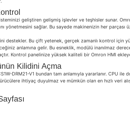
.
ontrol
teminizi geliştiren gelişmiş işlevler ve teşhisler sunar. Omr
ğını yönetmesini sağlar. Bu sayede makinenizin her parçası üz
estekler. Bu çift yetenek, gerçek zamanlı kontrol için yüks
eceğiniz anlamına gelir. Bu esneklik, modülü inanılmaz derece
r. Kontrol panelinize yüksek kaliteli bir Omron HMI ekleyere
nün Kilidini Açma
S1W-DRM21-V1 bundan tam anlamıyla yararlanır. CPU ile doğr
ürücülere ihtiyaç duyulmaz ve mümkün olan en hızlı veri alış
ayfası