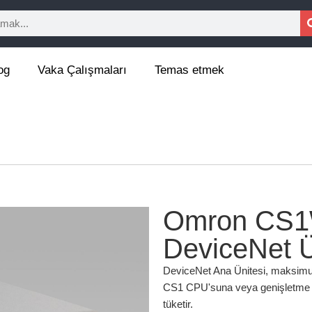
og
Vaka Çalışmaları
Temas etmek
Omron CS
DeviceNet Ü
DeviceNet Ana Ünitesi, maksimum
CS1 CPU'suna veya genişletme a
tüketir.