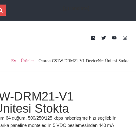
[gtranslate]
Ev
–
Ürünler
–
Omron CS1W-DRM21-V1 DeviceNet Ünitesi Stokta
1W-DRM21-V1
nitesi Stokta
 64 düğüm, 500/250/125 kbps haberleşme hızı seçilebilir,
rka paneline monte edilir, 5 VDC beslemesinden 440 mA