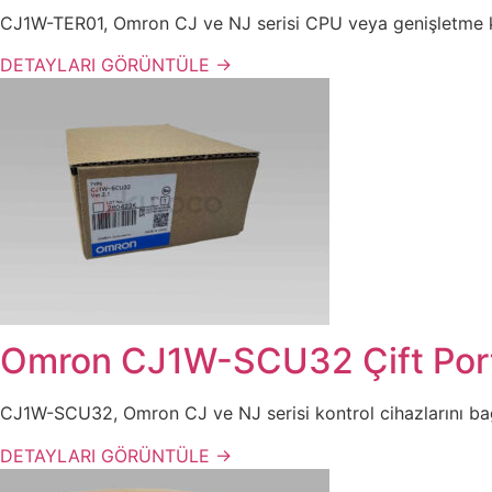
CJ1W-TER01, Omron CJ ve NJ serisi CPU veya genişletme kart
DETAYLARI GÖRÜNTÜLE →
Omron CJ1W-SCU32 Çift Portl
CJ1W-SCU32, Omron CJ ve NJ serisi kontrol cihazlarını bağla
DETAYLARI GÖRÜNTÜLE →