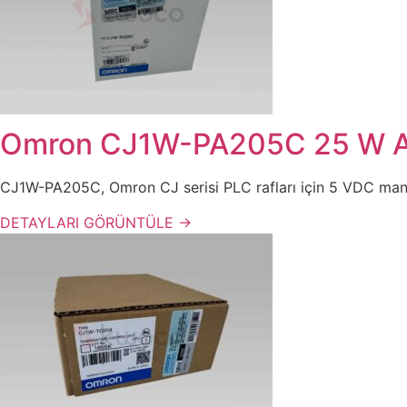
Omron CJ1W-PA205C 25 W AC 
CJ1W-PA205C, Omron CJ serisi PLC rafları için 5 VDC mant
DETAYLARI GÖRÜNTÜLE →