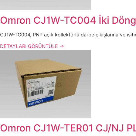
Omron CJ1W-TC004 İki Döngül
CJ1W-TC004, PNP açık kollektörlü darbe çıkışlarına ve ısıtıc
DETAYLARI GÖRÜNTÜLE →
Omron CJ1W-TER01 CJ/NJ PLC 