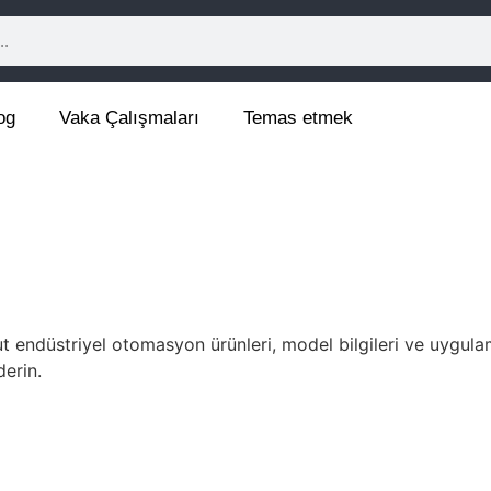
og
Vaka Çalışmaları
Temas etmek
ut endüstriyel otomasyon ürünleri, model bilgileri ve uygula
derin.