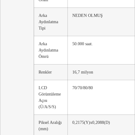
Arka
NEDEN OLMUŞ
Aydınlatma
Tipi
Arka
50.000 saat.
Aydınlatma
Ömrü
Renkler
16,7 milyon
LCD
70/70/80/80
Görüntüleme
Açısı
(Ü/A/S/S)
Piksel Aralığı
0,2175(Y)x0,2088(D)
(mm)