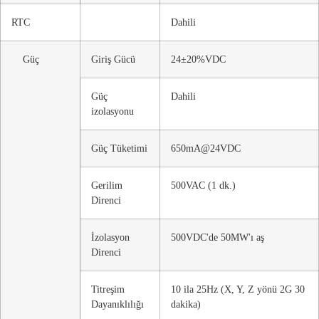
RTC
Dahili
Güç
Giriş Gücü
24±20%VDC
Güç
Dahili
izolasyonu
Güç Tüketimi
650mA@24VDC
Gerilim
500VAC (1 dk.)
Direnci
İzolasyon
500VDC'de 50MW'ı aş
Direnci
Titreşim
10 ila 25Hz (X, Y, Z yönü 2G 30
Dayanıklılığı
dakika)