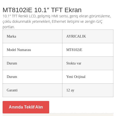
MT8102iE 10.1″ TFT Ekran
10.1″ TFT Renkli LCD, gelişmiş HMI serisi, geniş ekran görüntüleme,
çoklu dokunmatik yetenekleri, Ethernet iletişimi ve zengin G/Ç
portları.
Marka
AYRICALIK
Model Numarası
MT8102iE
Durum
Stokta var
Durum
Yeni Orijinal
Garanti
12 ay
Anında Teklif Alın