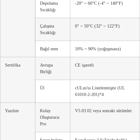
Depolama
-20° ~ 60°C (-4° ~ 140°F)
Sıcaklığı
Çalışma
0° ~ 50°C (32° ~ 122°F)
Sıcaklığı
Bağıl nem
10% ~ 90% (yoğuşmasız)
Sertifika
Avrupa
CE işaretli
Birliği
Ül
cULus'ta Listelenmiştir (UL
61010-2-201)*4
Yazılım
Kolay
V5.03.02 veya sonraki sürümler
Oluşturucu
Pro
Şarap bulutu
EasyAccess 2.0 (İsteğe bağlı)