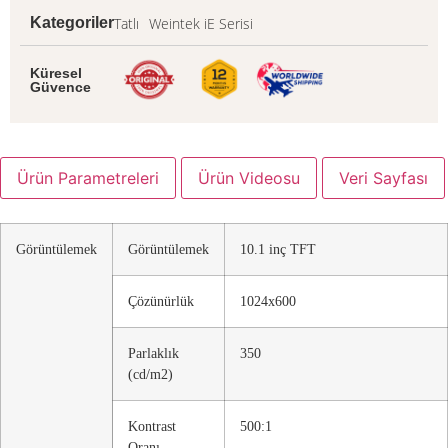
Tatlı
Weintek iE Serisi
Kategoriler
Küresel
Güvence
Ürün Parametreleri
Ürün Videosu
Veri Sayfası
Görüntülemek
Görüntülemek
10.1 inç TFT
Çözünürlük
1024x600
Parlaklık
350
(cd/m2)
Kontrast
500:1
Oranı