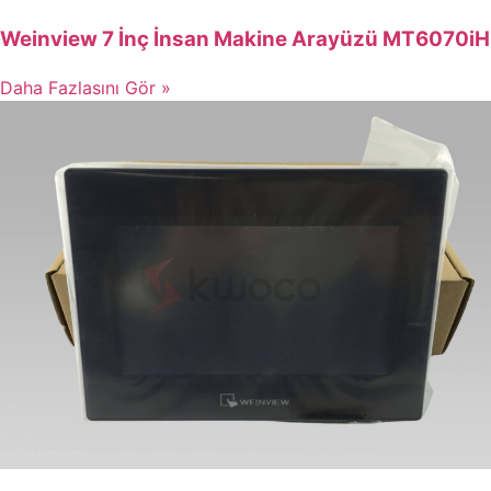
Weinview 7 İnç İnsan Makine Arayüzü MT6070iH
Daha Fazlasını Gör »