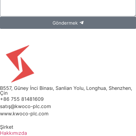
Göndermek
B557, Güney İnci Binası, Sanlian Yolu, Longhua, Shenzhen,
Çin
+86 755 81481609
satış@kwoco-plc.com
www.kwoco-plc.com
Şirket
Hakkımızda