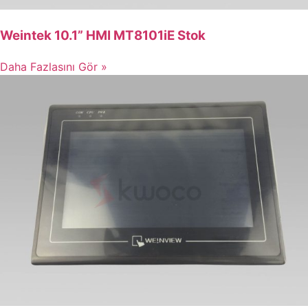
Weintek 10.1” HMI MT8101iE Stok
Daha Fazlasını Gör »