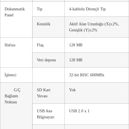
Dokunmatik
Tip
4-kablolu Dirençli Tip
Panel
Kesinlik
Aktif Alan Uzunluğu (X)±2%,
Genişlik (Y)±2%
Hafıza
Flaş
128 MB
Veri deposu
128 MB
İşlemci
32-bit RISC 600MHz
G/Ç
SD Kart
Yok
Bağlantı
Yuvası
Noktası
USB Ana
USB 2.0 x 1
Bilgisayarı