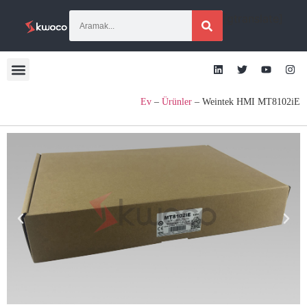
[gtranslate]
Ev
–
Ürünler
–
Weintek HMI MT8102iE