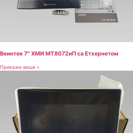
Веинтек 7″ ХМИ МТ8072иП са Етхернетом
Прикажи више »