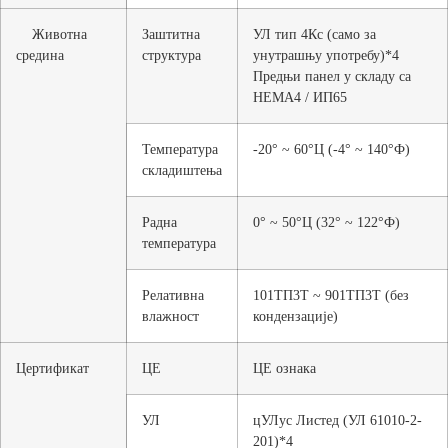
Животна
Заштитна
УЛ тип 4Кс (само за
средина
структура
унутрашњу употребу)*4
Предњи панел у складу са
НЕМА4 / ИП65
Температура
-20° ~ 60°Ц (-4° ~ 140°Ф)
складиштења
Радна
0° ~ 50°Ц (32° ~ 122°Ф)
температура
Релативна
101ТП3Т ~ 901ТП3Т (без
влажност
кондензације)
Цертификат
ЦЕ
ЦЕ ознака
УЛ
цУЛус Листед (УЛ 61010-2-
201)*4