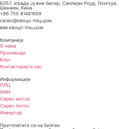
Б557, зграда Јужни бисер, Санлијан Роуд, Лонгхуа,
Шенжен, Кина
+86 755 81481609
салес@квоцо-плц.цом
ввв.квоцо-плц.цом
Компанија
О нама
Производи
Блог
Контактирајте нас
Информације
ПЛЦ
ХМИ
Серво мотор
Серво погон
Инвертер
Претплатите се на билтен