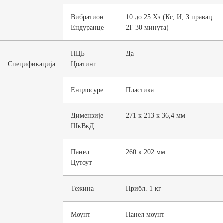
Вибратион
10 до 25 Хз (Кс, И, З правац
Ендуранце
2Г 30 минута)
ПЦБ
Да
Спецификација
Цоатинг
Енцлосуре
Пластика
Димензије
271 к 213 к 36,4 мм
ШкВкД
Панел
260 к 202 мм
Цутоут
Тежина
Прибл. 1 кг
Моунт
Панел моунт