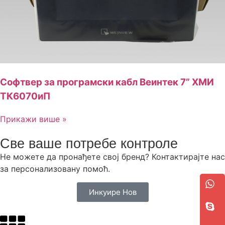
Софтвер за програмски кабл Веинтек 7” ХМИ
ТК6070иП
Прикажи више »
Све ваше потребе контроле
Не можете да пронађете свој бренд? Контактирајте нас
за персонализовану помоћ.
Инкуире Нов