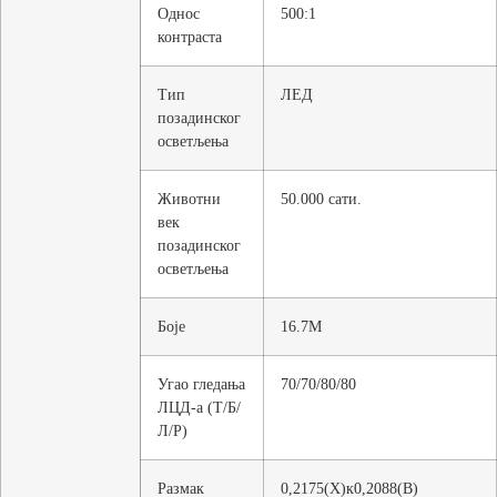
Однос
500:1
контраста
Тип
ЛЕД
позадинског
осветљења
Животни
50.000 сати.
век
позадинског
осветљења
Боје
16.7М
Угао гледања
70/70/80/80
ЛЦД-а (Т/Б/
Л/Р)
Размак
0,2175(Х)к0,2088(В)