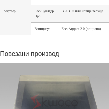
софтвер
ЕасиБуилдер
В5.03.02 или новије верзије
Про
Веинцлоуд
ЕасиАццесс 2.0 (опционо)
Повезани производ