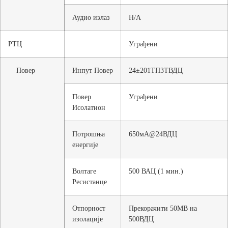
Аудио излаз
Н/А
РТЦ
Уграђени
Повер
Инпут Повер
24±201ТП3ТВДЦ
Повер
Уграђени
Исолатион
Потрошња
650мА@24ВДЦ
енергије
Волтаге
500 ВАЦ (1 мин.)
Ресистанце
Отпорност
Прекорачити 50МВ на
изолације
500ВДЦ