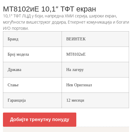
МТ8102иЕ 10,1″ ТФТ екран
10,1″ ТФТ ЛЦД у боји, напредна ХМИ серија, широки екран,
могућности вишеструког додира, Етхернет комуникација и богати
И/О портови.
Бранд
ВЕИНТЕК
Број модела
МТ8102иЕ
Држава
На лагеру
Стање
Нев Оригинал
Гаранција
12 месеци
Добијте тренутну понуду