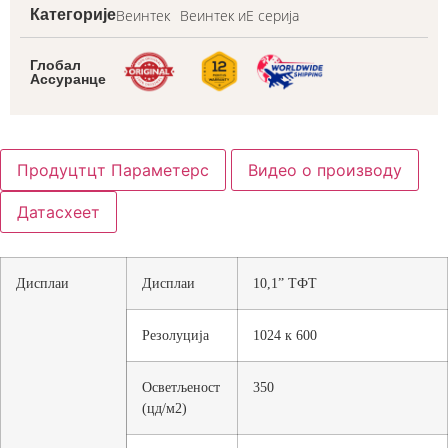
Веинтек
Веинтек иЕ серија
Категорије
Глобал
Ассуранце
Продуцтцт Параметерс
Видео о производу
Датасхеет
Дисплаи
Дисплаи
10,1” ТФТ
Резолуција
1024 к 600
Осветљеност
350
(цд/м2)