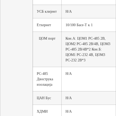
УСБ клијент
Н/А
Етхернет
10/100 Басе-Т к 1
ЦОМ порт
Кон.А: ЦОМ1 РС-485 2В,
ЦОМ2 РС-485 2В/4В, ЦОМ3
РС-485 2В/4В*2 Кон.Б:
ЦОМ1 РС-232 4В, ЦОМ3
РС-232 2В*3
РС-485
Н/А
Двострука
изолација
ЦАН Бус
Н/А
ХДМИ
Н/А