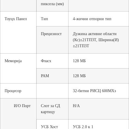
пиксела (мм)
Тоуцх Панел
Тип
4-жични отпорни тип
Прецизност
Дужина активне области
(Кс)±21ТП3Т, Ширина(И)
±21ТП3Т
Меморија
Фласх
128 МБ
РАМ
128 МБ
Процесор
32-битни РИСЦ 600МХз
И/О Порт
Слот за СД
Н/А
картицу
УСБ Хост
УСБ 2.0 к 1