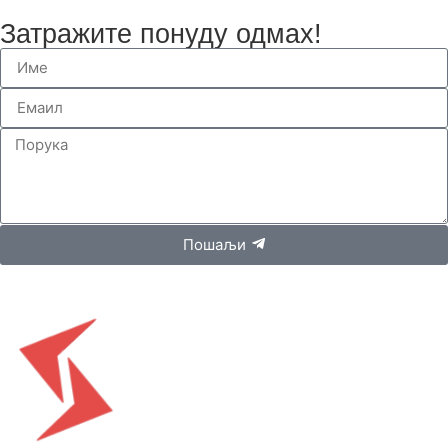
Затражите понуду одмах!
Пошаљи