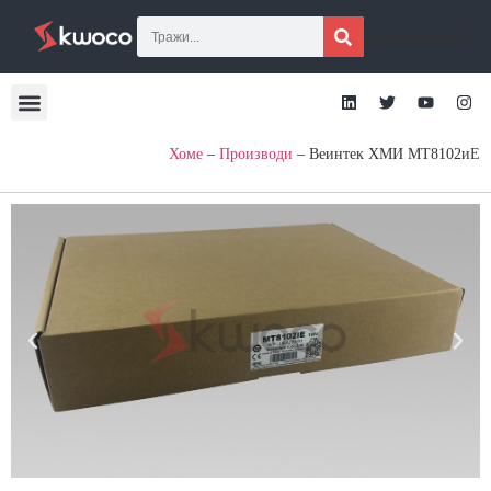
[гтранслате]
Хоме
–
Производи
–
Веинтек ХМИ МТ8102иЕ