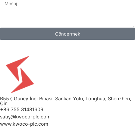
Göndermek
B557, Güney İnci Binası, Sanlian Yolu, Longhua, Shenzhen,
Çin
+86 755 81481609
satış@kwoco-plc.com
www.kwoco-plc.com