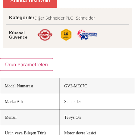
Anında Teklif Alın
Diğer Schneider PLC
Schneider
Kategoriler
Küresel
Güvence
Ürün Parametreleri
Model Numarası
GV2-ME07C
Marka Adı
Schneider
Menzil
TeSys On
Ürün veya Bileşen Türü
Motor devre kesici