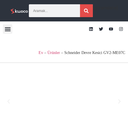
[gtranslate]
Ev
–
Ürünler
–
Schneider Devre Kesici GV2-ME07C