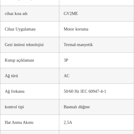
cihaz kısa adı
GV2ME
Cihaz Uygulaması
Motor koruma
Gezi ünitesi teknolojisi
Termal-manyetik
Kutup açıklaması
3P
Ağ türü
AC
Ağ frekansı
50/60 Hz IEC 60947-4-1
kontrol tipi
Basmalı düğme
Hat Anma Akımı
2,5A