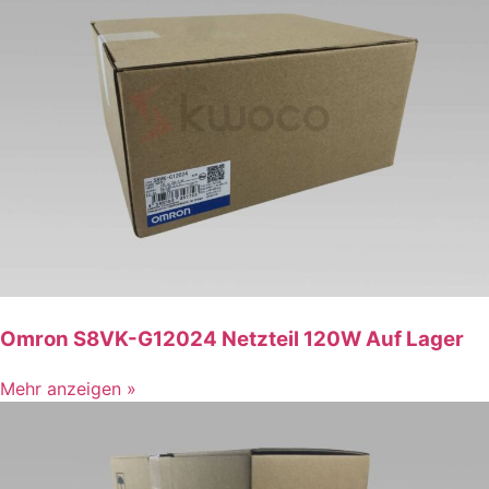
Omron S8VK-G12024 Netzteil 120W Auf Lager
Mehr anzeigen »