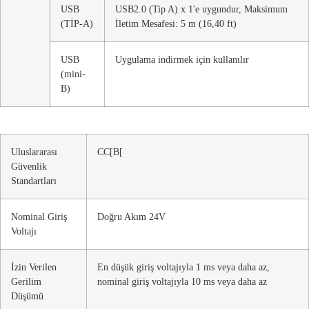
USB
USB2.0 (Tip A) x 1'e uygundur, Maksimum
(TİP-A)
İletim Mesafesi: 5 m (16,40 ft)
USB
Uygulama indirmek için kullanılır
(mini-
B)
Uluslararası
CC[B[
Güvenlik
Standartları
Nominal Giriş
Doğru Akım 24V
Voltajı
İzin Verilen
En düşük giriş voltajıyla 1 ms veya daha az,
Gerilim
nominal giriş voltajıyla 10 ms veya daha az
Düşümü