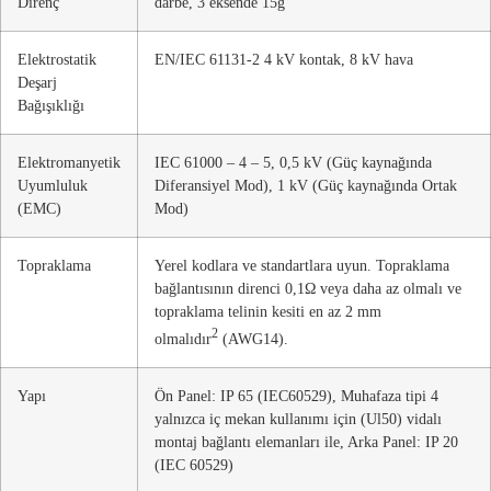
Direnç
darbe, 3 eksende 15g
Elektrostatik
EN/IEC 61131-2 4 kV kontak, 8 kV hava
Deşarj
Bağışıklığı
Elektromanyetik
IEC 61000 – 4 – 5, 0,5 kV (Güç kaynağında
Uyumluluk
Diferansiyel Mod), 1 kV (Güç kaynağında Ortak
(EMC)
Mod)
Topraklama
Yerel kodlara ve standartlara uyun. Topraklama
bağlantısının direnci 0,1Ω veya daha az olmalı ve
topraklama telinin kesiti en az 2 mm
2
olmalıdır
(AWG14).
Yapı
Ön Panel: IP 65 (IEC60529), Muhafaza tipi 4
yalnızca iç mekan kullanımı için (Ul50) vidalı
montaj bağlantı elemanları ile, Arka Panel: IP 20
(IEC 60529)