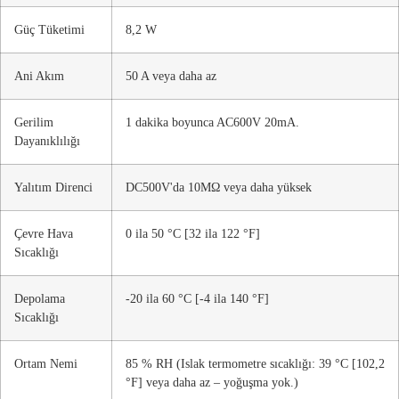
Güç Tüketimi
8,2 W
Ani Akım
50 A veya daha az
Gerilim
1 dakika boyunca AC600V 20mA.
Dayanıklılığı
Yalıtım Direnci
DC500V'da 10MΩ veya daha yüksek
Çevre Hava
0 ila 50 °C [32 ila 122 °F]
Sıcaklığı
Depolama
-20 ila 60 °C [-4 ila 140 °F]
Sıcaklığı
Ortam Nemi
85 % RH (Islak termometre sıcaklığı: 39 °C [102,2
°F] veya daha az – yoğuşma yok.)