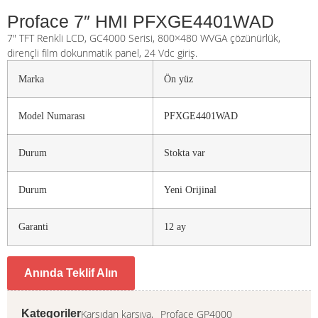
Proface 7″ HMI PFXGE4401WAD
7″ TFT Renkli LCD, GC4000 Serisi, 800×480 WVGA çözünürlük,
dirençli film dokunmatik panel, 24 Vdc giriş.
Marka
Ön yüz
Model Numarası
PFXGE4401WAD
Durum
Stokta var
Durum
Yeni Orijinal
Garanti
12 ay
Anında Teklif Alın
Karşıdan karşıya,
Proface GP4000
Kategoriler