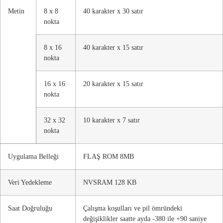
Metin
8 x 8
40 karakter x 30 satır
nokta
8 x 16
40 karakter x 15 satır
nokta
16 x 16
20 karakter x 15 satır
nokta
32 x 32
10 karakter x 7 satır
nokta
Uygulama Belleği
FLAŞ ROM 8MB
Veri Yedekleme
NVSRAM 128 KB
Saat Doğruluğu
Çalışma koşulları ve pil ömründeki
değişiklikler saatte ayda -380 ile +90 saniye