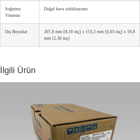
Soğutma
Doğal hava sirkülasyonu
Yöntemi
Dış Boyutlar
207,8 mm [8,18 inç] x 153,2 mm [6,03 inç] x 59,8
mm [2,36 inç]
İlgili Ürün