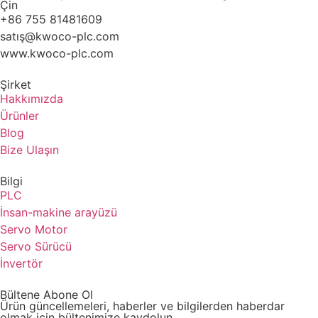
Çin
+86 755 81481609
satış@kwoco-plc.com
www.kwoco-plc.com
Şirket
Hakkımızda
Ürünler
Blog
Bize Ulaşın
Bilgi
PLC
İnsan-makine arayüzü
Servo Motor
Servo Sürücü
İnvertör
Bültene Abone Ol
Ürün güncellemeleri, haberler ve bilgilerden haberdar
olmak için bültenimize kaydolun.