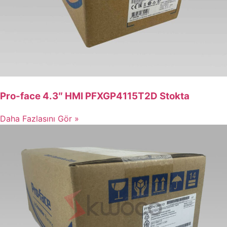
Pro-face 4.3″ HMI PFXGP4115T2D Stokta
Daha Fazlasını Gör »