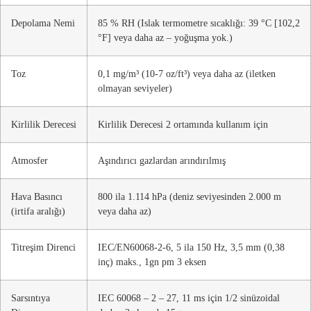
Depolama Nemi
85 % RH (Islak termometre sıcaklığı: 39 °C [102,2
°F] veya daha az – yoğuşma yok.)
Toz
0,1 mg/m³ (10-7 oz/ft³) veya daha az (iletken
olmayan seviyeler)
Kirlilik Derecesi
Kirlilik Derecesi 2 ortamında kullanım için
Atmosfer
Aşındırıcı gazlardan arındırılmış
Hava Basıncı
800 ila 1.114 hPa (deniz seviyesinden 2.000 m
(irtifa aralığı)
veya daha az)
Titreşim Direnci
IEC/EN60068-2-6, 5 ila 150 Hz, 3,5 mm (0,38
inç) maks., 1gn pm 3 eksen
Sarsıntıya
IEC 60068 – 2 – 27, 11 ms için 1/2 sinüzoidal