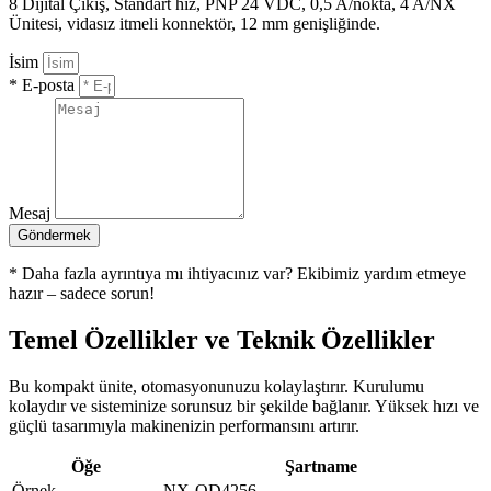
8 Dijital Çıkış, Standart hız, PNP 24 VDC, 0,5 A/nokta, 4 A/NX
Ünitesi, vidasız itmeli konnektör, 12 mm genişliğinde.
İsim
* E-posta
Mesaj
Göndermek
* Daha fazla ayrıntıya mı ihtiyacınız var? Ekibimiz yardım etmeye
hazır – sadece sorun!
Temel Özellikler ve Teknik Özellikler
Bu kompakt ünite, otomasyonunuzu kolaylaştırır. Kurulumu
kolaydır ve sisteminize sorunsuz bir şekilde bağlanır. Yüksek hızı ve
güçlü tasarımıyla makinenizin performansını artırır.
Öğe
Şartname
Örnek
NX-OD4256