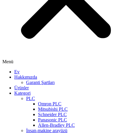
Menü
Ev
Hakkımızda
Garanti Şartları
Ürünler
Kategori
PLC
Omron PLC
Mitsubishi PLC
Schneider PLC
Panasonic PLC
Allen-Bradley PLC
İnsan-makine arayüzü