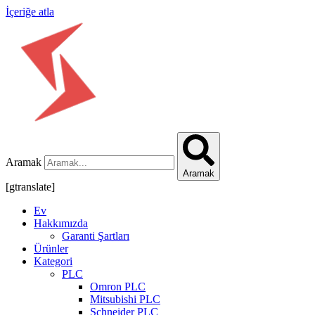
İçeriğe atla
Aramak
Aramak
[gtranslate]
Ev
Hakkımızda
Garanti Şartları
Ürünler
Kategori
PLC
Omron PLC
Mitsubishi PLC
Schneider PLC