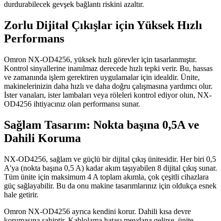
durdurabilecek gevşek bağlantı riskini azaltır.
Zorlu Dijital Çıkışlar için Yüksek Hızlı
Performans
Omron NX-OD4256, yüksek hızlı görevler için tasarlanmıştır.
Kontrol sinyallerine inanılmaz derecede hızlı tepki verir. Bu, hassas
ve zamanında işlem gerektiren uygulamalar için idealdir. Ünite,
makinelerinizin daha hızlı ve daha doğru çalışmasına yardımcı olur.
İster vanaları, ister lambaları veya röleleri kontrol ediyor olun, NX-
OD4256 ihtiyacınız olan performansı sunar.
Sağlam Tasarım: Nokta başına 0,5A ve
Dahili Koruma
NX-OD4256, sağlam ve güçlü bir dijital çıkış ünitesidir. Her biri 0,5
A'ya (nokta başına 0,5 A) kadar akım taşıyabilen 8 dijital çıkış sunar.
Tüm ünite için maksimum 4 A toplam akımla, çok çeşitli cihazlara
güç sağlayabilir. Bu da onu makine tasarımlarınız için oldukça esnek
hale getirir.
Omron NX-OD4256 ayrıca kendini korur. Dahili kısa devre
korumasına sahiptir. Kablolama hatası meydana gelirse, ünite