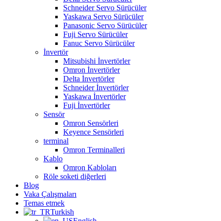
Schneider Servo Sürücüler
Yaskawa Servo Sürücüler
Panasonic Servo Sürücüler
Fuji Servo Sürücüler
Fanuc Servo Sürücüler
İnvertör
Mitsubishi İnvertörler
Omron İnvertörler
Delta İnvertörler
Schneider İnvertörler
Yaskawa İnvertörler
Fuji İnvertörler
Sensör
Omron Sensörleri
Keyence Sensörleri
terminal
Omron Terminalleri
Kablo
Omron Kabloları
Röle soketi diğerleri
Blog
Vaka Çalışmaları
Temas etmek
Turkish
English