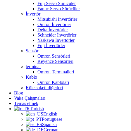
Fuji Servo Sürücüler
Fanuc Servo Sürücüler
İnvertör
Mitsubishi İnvertörler
Omron İnvertörler
Delta İnvertörler
Schneider İnvertörler
Yaskawa İnvertörler
Fuji İnvertörler
Sensör
Omron Sensörleri
Keyence Sensörleri
terminal
Omron Terminalleri
Kablo
Omron Kabloları
Röle soketi diğerleri
Blog
Vaka Çalışmaları
Temas etmek
Turkish
English
Portuguese
Spanish
German