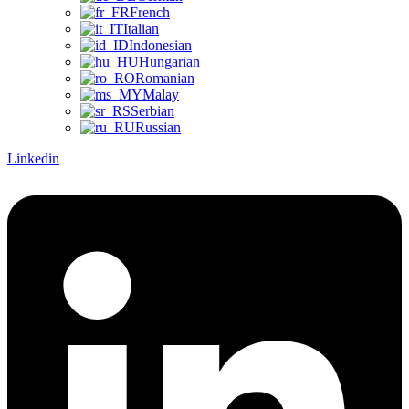
French
Italian
Indonesian
Hungarian
Romanian
Malay
Serbian
Russian
Linkedin