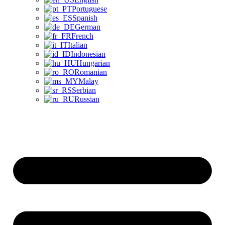
Portuguese
Spanish
German
French
Italian
Indonesian
Hungarian
Romanian
Malay
Serbian
Russian