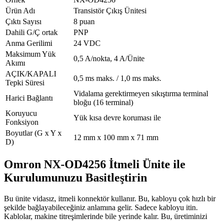
Ürün Adı
Transistör Çıkış Ünitesi
Çıktı Sayısı
8 puan
Dahili G/Ç ortak
PNP
Anma Gerilimi
24 VDC
Maksimum Yük
0,5 A/nokta, 4 A/Ünite
Akımı
AÇIK/KAPALI
0,5 ms maks. / 1,0 ms maks.
Tepki Süresi
Vidalama gerektirmeyen sıkıştırma terminal
Harici Bağlantı
bloğu (16 terminal)
Koruyucu
Yük kısa devre koruması ile
Fonksiyon
Boyutlar (G x Y x
12 mm x 100 mm x 71 mm
D)
Omron NX-OD4256 İtmeli Ünite ile
Kurulumunuzu Basitleştirin
Bu ünite vidasız, itmeli konnektör kullanır. Bu, kabloyu çok hızlı bir
şekilde bağlayabileceğiniz anlamına gelir. Sadece kabloyu itin.
Kablolar, makine titreşimlerinde bile yerinde kalır. Bu, üretiminizi