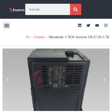
[gtranslate]
Ev
–
Ürünler
–
Mitsubishi 3.7KW İnvertör FR-E720-3.7K