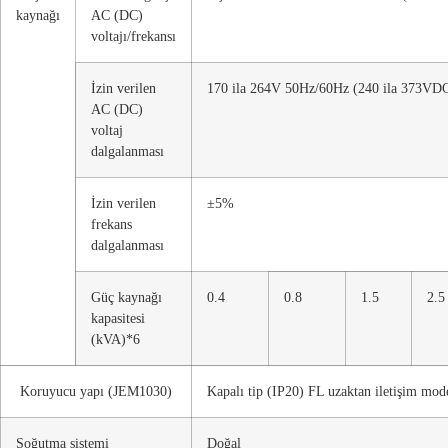
kaynağı
AC (DC)
voltajı/frekansı
İzin verilen
170 ila 264V 50Hz/60Hz (240 ila 373VD
AC (DC)
voltaj
dalgalanması
İzin verilen
±5%
frekans
dalgalanması
Güç kaynağı
0.4
0.8
1.5
2.5
kapasitesi
(kVA)*6
Koruyucu yapı (JEM1030)
Kapalı tip (IP20) FL uzaktan iletişim mode
Soğutma sistemi
Doğal