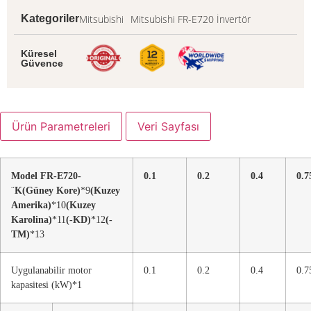
Mitsubishi
Mitsubishi FR-E720 İnvertör
Kategoriler
Küresel
Güvence
Ürün Parametreleri
Veri Sayfası
Model FR-E720-
0.1
0.2
0.4
0.7
¨
K
(Güney Kore)
*9
(Kuzey
Amerika)
*10
(Kuzey
Karolina)
*11
(-KD)
*12
(-
TM)
*13
Uygulanabilir motor
0.1
0.2
0.4
0.7
kapasitesi (kW)*1