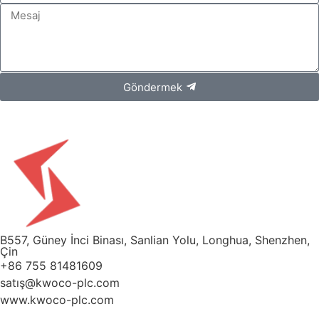
Göndermek
B557, Güney İnci Binası, Sanlian Yolu, Longhua, Shenzhen,
Çin
+86 755 81481609
satış@kwoco-plc.com
www.kwoco-plc.com