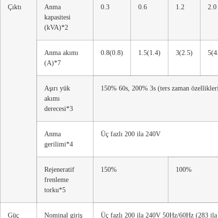
Çıktı
Anma
0.3
0.6
1.2
2.0
kapasitesi
(kVA)*2
Anma akımı
0.8(0.8)
1.5(1.4)
3(2.5)
5(4
(A)*7
Aşırı yük
150% 60s, 200% 3s (ters zaman özellikler
akımı
derecesi*3
Anma
Üç fazlı 200 ila 240V
gerilimi*4
Rejeneratif
150%
100%
frenleme
torku*5
Güç
Nominal giriş
Üç fazlı 200 ila 240V 50Hz/60Hz (283 i