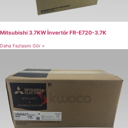
Mitsubishi 3.7KW İnvertör FR-E720-3.7K
Daha Fazlasını Gör »