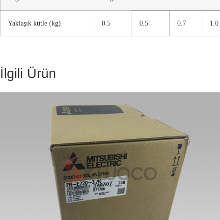
Yaklaşık kütle (kg)
0.5
0.5
0.7
1.0
İlgili Ürün