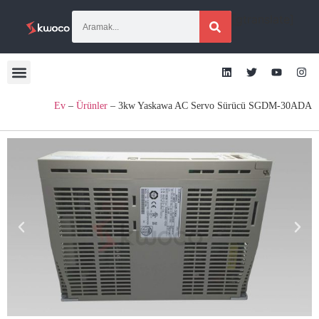
[gtranslate]
Ev
–
Ürünler
–
3kw Yaskawa AC Servo Sürücü SGDM-30ADA