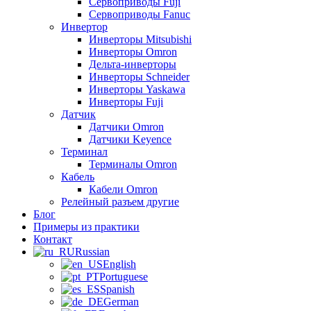
Сервоприводы Fuji
Сервоприводы Fanuc
Инвертор
Инверторы Mitsubishi
Инверторы Omron
Дельта-инверторы
Инверторы Schneider
Инверторы Yaskawa
Инверторы Fuji
Датчик
Датчики Omron
Датчики Keyence
Терминал
Терминалы Omron
Кабель
Кабели Omron
Релейный разъем другие
Блог
Примеры из практики
Контакт
Russian
English
Portuguese
Spanish
German