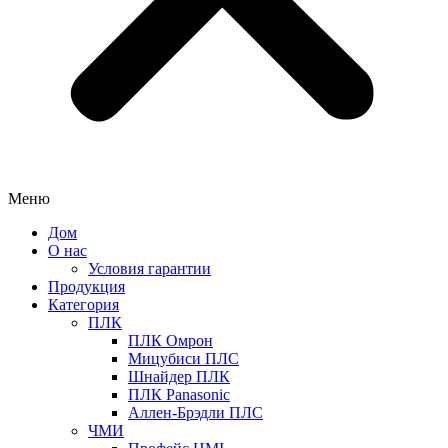
Меню
Дом
О нас
Условия гарантии
Продукция
Категория
ПЛК
ПЛК Омрон
Мицубиси ПЛС
Шнайдер ПЛК
ПЛК Panasonic
Аллен-Брэдли ПЛС
ЧМИ