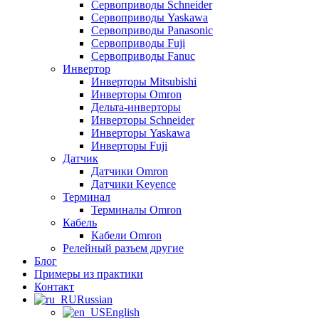
Сервоприводы Schneider
Сервоприводы Yaskawa
Сервоприводы Panasonic
Сервоприводы Fuji
Сервоприводы Fanuc
Инвертор
Инверторы Mitsubishi
Инверторы Omron
Дельта-инверторы
Инверторы Schneider
Инверторы Yaskawa
Инверторы Fuji
Датчик
Датчики Omron
Датчики Keyence
Терминал
Терминалы Omron
Кабель
Кабели Omron
Релейный разъем другие
Блог
Примеры из практики
Контакт
Russian
English