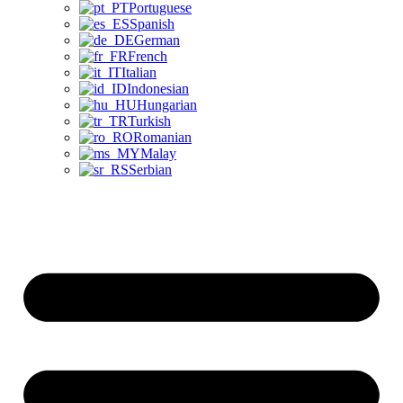
Portuguese
Spanish
German
French
Italian
Indonesian
Hungarian
Turkish
Romanian
Malay
Serbian