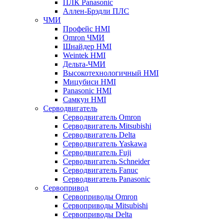
ПЛК Panasonic
Аллен-Брэдли ПЛС
ЧМИ
Профейс HMI
Omron ЧМИ
Шнайдер HMI
Weintek HMI
Дельта-ЧМИ
Высокотехнологичный HMI
Мицубиси HMI
Panasonic HMI
Самкун HMI
Серводвигатель
Серводвигатель Omron
Серводвигатель Mitsubishi
Серводвигатель Delta
Серводвигатель Yaskawa
Серводвигатель Fuji
Серводвигатель Schneider
Серводвигатель Fanuc
Серводвигатель Panasonic
Сервопривод
Сервоприводы Omron
Сервоприводы Mitsubishi
Сервоприводы Delta