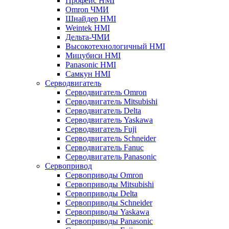
Профейс HMI
Omron ЧМИ
Шнайдер HMI
Weintek HMI
Дельта-ЧМИ
Высокотехнологичный HMI
Мицубиси HMI
Panasonic HMI
Самкун HMI
Серводвигатель
Серводвигатель Omron
Серводвигатель Mitsubishi
Серводвигатель Delta
Серводвигатель Yaskawa
Серводвигатель Fuji
Серводвигатель Schneider
Серводвигатель Fanuc
Серводвигатель Panasonic
Сервопривод
Сервоприводы Omron
Сервоприводы Mitsubishi
Сервоприводы Delta
Сервоприводы Schneider
Сервоприводы Yaskawa
Сервоприводы Panasonic