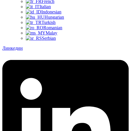
French
Italian
Indonesian
Hungarian
Turkish
Romanian
Malay
Serbian
Линкедин