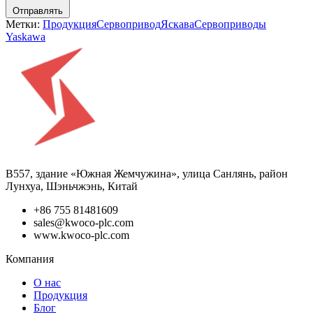
Отправлять
Метки:
Продукция
Сервопривод
Яскава
Сервоприводы
Yaskawa
B557, здание «Южная Жемчужина», улица Санлянь, район
Лунхуа, Шэньчжэнь, Китай
+86 755 81481609
sales@kwoco-plc.com
www.kwoco-plc.com
Компания
О нас
Продукция
Блог