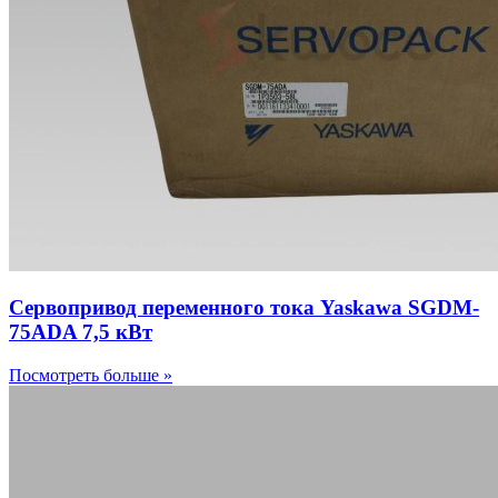
Сервопривод переменного тока Yaskawa SGDM-
75ADA 7,5 кВт
Посмотреть больше »