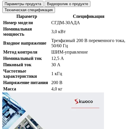
Параметры продукта
Видеоролик о продукте
Техническая спецификация
Параметр
Спецификация
Номер модели
СГДМ-30АДА
Номинальная
3,0 кВт
мощность
Трехфазный 200 В переменного тока,
Входное напряжение
50/60 Гц
Метод контроля
ШИМ-управление
Номинальный ток
12,5 А
Пиковый ток
30 А
Частотные
1 кГц
характеристики
Напряжение питания
200 В
Масса
4,0 кг