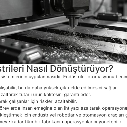
rileri Nasıl Dönüştürüyor?
istemlerinin uygulanmasıdır. Endüstriler otomasyonu benims
alışabilir, bu da daha yüksek çıktı elde edilmesini sağlar.
altarak tutarlı ürün kalitesini garanti eder.
ak çalışanlar için riskleri azaltabilir.
örevlerde insan emeğine olan ihtiyacı azaltarak operasyonel
leştirmek için endüstriyel robotlar ve otomasyon araçları gi
eye kadar tüm bir fabrikanın operasyonlarını yönetebilir.