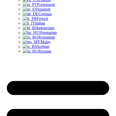
Portuguese
Spanish
German
French
Italian
Indonesian
Hungarian
Romanian
Malay
Serbian
Russian