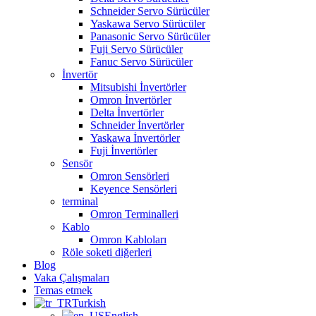
Schneider Servo Sürücüler
Yaskawa Servo Sürücüler
Panasonic Servo Sürücüler
Fuji Servo Sürücüler
Fanuc Servo Sürücüler
İnvertör
Mitsubishi İnvertörler
Omron İnvertörler
Delta İnvertörler
Schneider İnvertörler
Yaskawa İnvertörler
Fuji İnvertörler
Sensör
Omron Sensörleri
Keyence Sensörleri
terminal
Omron Terminalleri
Kablo
Omron Kabloları
Röle soketi diğerleri
Blog
Vaka Çalışmaları
Temas etmek
Turkish
English