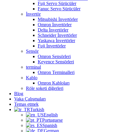
Fuji Servo Sürücüler
Fanuc Servo Sürücüler
İnvertör
Mitsubishi İnvertörler
Omron İnvertörler
Delta İnvertörler
Schneider İnvertörler
Yaskawa İnvertörler
Fuji İnvertörler
Sensör
Omron Sensörleri
Keyence Sensörleri
terminal
Omron Terminalleri
Kablo
Omron Kabloları
Röle soketi diğerleri
Blog
Vaka Çalışmaları
Temas etmek
Turkish
English
Portuguese
Spanish
German