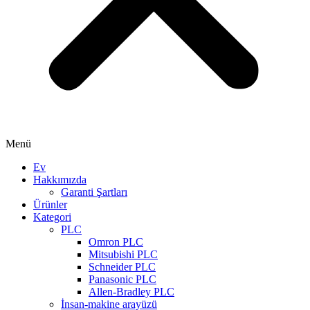
Menü
Ev
Hakkımızda
Garanti Şartları
Ürünler
Kategori
PLC
Omron PLC
Mitsubishi PLC
Schneider PLC
Panasonic PLC
Allen-Bradley PLC
İnsan-makine arayüzü