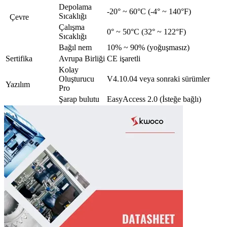
Depolama
-20° ~ 60°C (-4° ~ 140°F)
Sıcaklığı
Çevre
Çalışma
0° ~ 50°C (32° ~ 122°F)
Sıcaklığı
Bağıl nem
10% ~ 90% (yoğuşmasız)
Sertifika
Avrupa Birliği
CE işaretli
Kolay
Oluşturucu
V4.10.04 veya sonraki sürümler
Yazılım
Pro
Şarap bulutu
EasyAccess 2.0 (İsteğe bağlı)