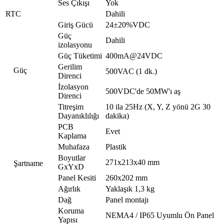
Ses Çıkışı
Yok
RTC
Dahili
Giriş Gücü
24±20%VDC
Güç
Dahili
izolasyonu
Güç Tüketimi
400mA@24VDC
Gerilim
Güç
500VAC (1 dk.)
Direnci
İzolasyon
500VDC'de 50MW'ı aş
Direnci
Titreşim
10 ila 25Hz (X, Y, Z yönü 2G 30
Dayanıklılığı
dakika)
PCB
Evet
Kaplama
Muhafaza
Plastik
Boyutlar
271x213x40 mm
Şartname
GxYxD
Panel Kesiti
260x202 mm
Ağırlık
Yaklaşık 1,3 kg
Dağ
Panel montajı
Koruma
NEMA4 / IP65 Uyumlu Ön Panel
Yapısı