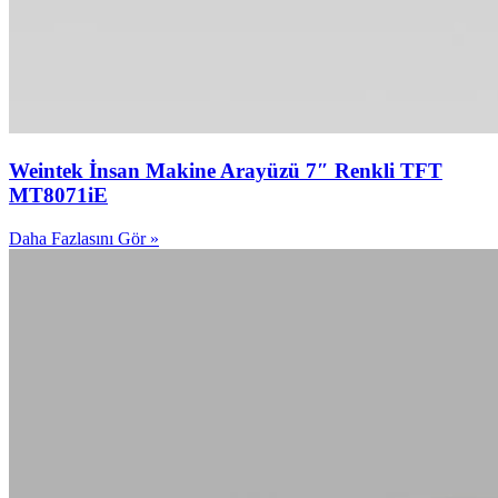
Weintek İnsan Makine Arayüzü 7″ Renkli TFT
MT8071iE
Daha Fazlasını Gör »