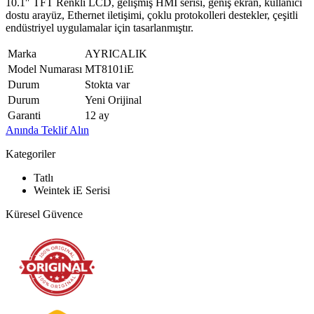
10.1″ TFT Renkli LCD, gelişmiş HMI serisi, geniş ekran, kullanıcı
dostu arayüz, Ethernet iletişimi, çoklu protokolleri destekler, çeşitli
endüstriyel uygulamalar için tasarlanmıştır.
Marka
AYRICALIK
Model Numarası
MT8101iE
Durum
Stokta var
Durum
Yeni Orijinal
Garanti
12 ay
Anında Teklif Alın
Kategoriler
Tatlı
Weintek iE Serisi
Küresel Güvence