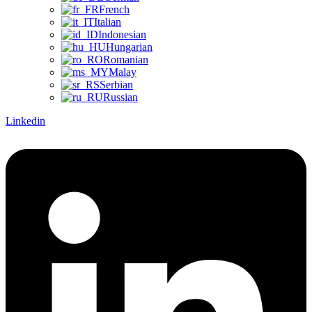
French
Italian
Indonesian
Hungarian
Romanian
Malay
Serbian
Russian
Linkedin