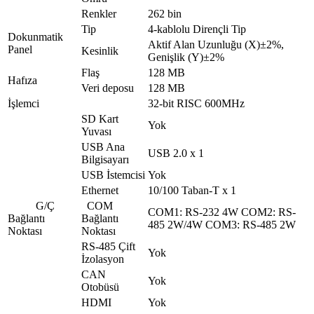
Renkler
262 bin
Tip
4-kablolu Dirençli Tip
Dokunmatik
Aktif Alan Uzunluğu (X)±2%,
Panel
Kesinlik
Genişlik (Y)±2%
Flaş
128 MB
Hafıza
Veri deposu
128 MB
İşlemci
32-bit RISC 600MHz
SD Kart
Yok
Yuvası
USB Ana
USB 2.0 x 1
Bilgisayarı
USB İstemcisi
Yok
Ethernet
10/100 Taban-T x 1
G/Ç
COM
COM1: RS-232 4W COM2: RS-
Bağlantı
Bağlantı
485 2W/4W COM3: RS-485 2W
Noktası
Noktası
RS-485 Çift
Yok
İzolasyon
CAN
Yok
Otobüsü
HDMI
Yok