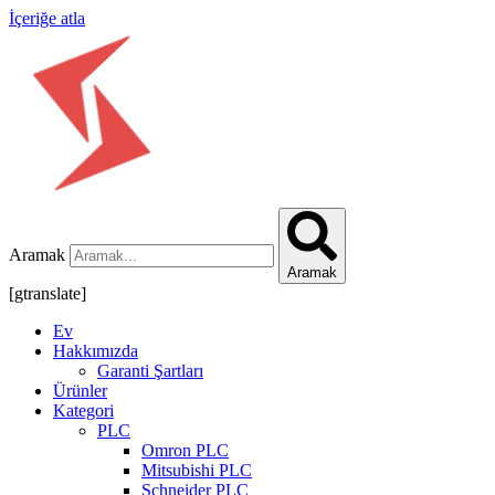
İçeriğe atla
Aramak
Aramak
[gtranslate]
Ev
Hakkımızda
Garanti Şartları
Ürünler
Kategori
PLC
Omron PLC
Mitsubishi PLC
Schneider PLC