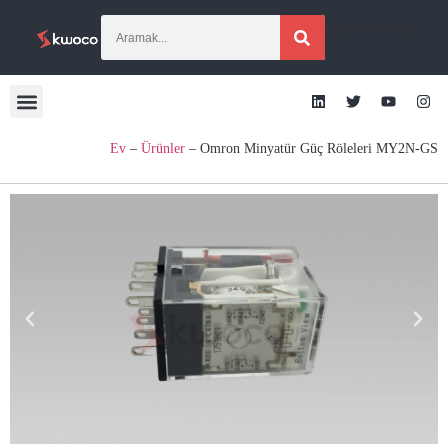
[gtranslate]
Ev
–
Ürünler
–
Omron Minyatür Güç Röleleri MY2N-GS