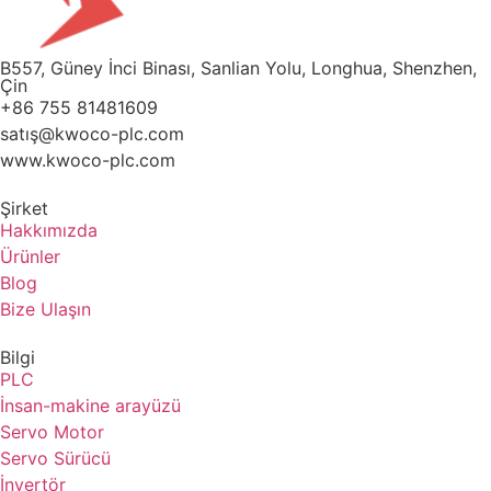
B557, Güney İnci Binası, Sanlian Yolu, Longhua, Shenzhen,
Çin
+86 755 81481609
satış@kwoco-plc.com
www.kwoco-plc.com
Şirket
Hakkımızda
Ürünler
Blog
Bize Ulaşın
Bilgi
PLC
İnsan-makine arayüzü
Servo Motor
Servo Sürücü
İnvertör