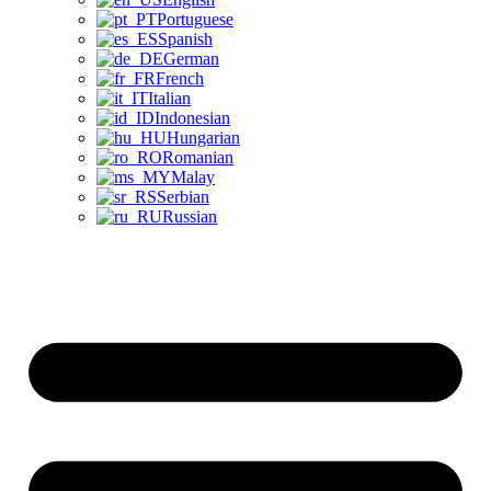
Portuguese
Spanish
German
French
Italian
Indonesian
Hungarian
Romanian
Malay
Serbian
Russian