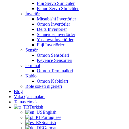
Fuji Servo Sürücüler
Fanuc Servo Sürücüler
İnvertör
Mitsubishi İnvertörler
Omron İnvertörler
Delta İnvertörler
Schneider İnvertörler
Yaskawa İnvertörler
Fuji İnvertörler
Sensör
Omron Sensörleri
Keyence Sensörleri
terminal
Omron Terminalleri
Kablo
Omron Kabloları
Röle soketi diğerleri
Blog
Vaka Çalışmaları
Temas etmek
Turkish
English
Portuguese
Spanish
German