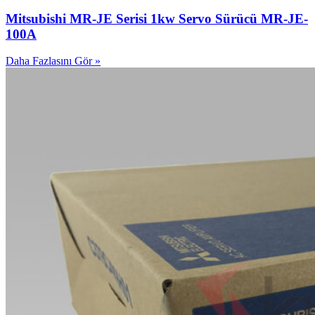
Mitsubishi MR-JE Serisi 1kw Servo Sürücü MR-JE-
100A
Daha Fazlasını Gör »