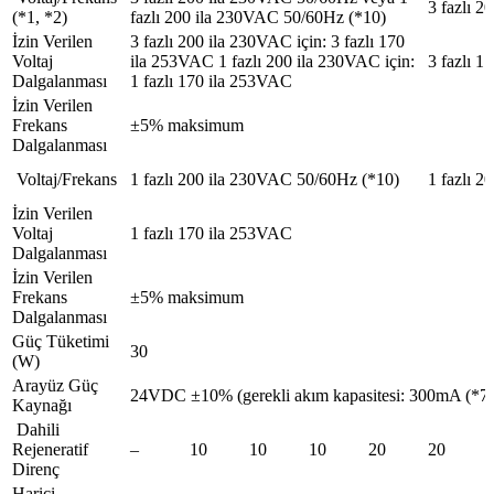
3 fazlı 
(*1, *2)
fazlı 200 ila 230VAC 50/60Hz (*10)
İzin Verilen
3 fazlı 200 ila 230VAC için: 3 fazlı 170
Voltaj
ila 253VAC 1 fazlı 200 ila 230VAC için:
3 fazlı 
Dalgalanması
1 fazlı 170 ila 253VAC
İzin Verilen
Frekans
±5% maksimum
Dalgalanması
Voltaj/Frekans
1 fazlı 200 ila 230VAC 50/60Hz (*10)
1 fazlı 
İzin Verilen
Voltaj
1 fazlı 170 ila 253VAC
Dalgalanması
İzin Verilen
Frekans
±5% maksimum
Dalgalanması
Güç Tüketimi
30
(W)
Arayüz Güç
24VDC ±10% (gerekli akım kapasitesi: 300mA (*7)
Kaynağı
Dahili
Rejeneratif
–
10
10
10
20
20
Direnç
Harici