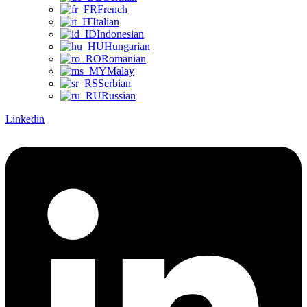
French
Italian
Indonesian
Hungarian
Romanian
Malay
Serbian
Russian
Linkedin