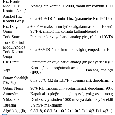
Hız Kontrol
Modu Hız
Analog hız komutu 1:2000, dahili hız komutu 1:500
Kontrol Aralığı
Analog Hız
0 ila ±10VDC/nominal hız (parametre No. PC12 kull
Komut Girişi
Hız Dalgalanma
±0,01% maksimum (yük dalgalanması 0 ila 100%) 0
Oranı
95°F)), analog hız komutu kullanıldığında
Tork Sınırı
Parametreler veya harici analog giriş (0 ila +10VDC
Tork Kontrol
Modu Analog
0 ila ±8VDC/maksimum tork (giriş empedansı 10 il
Tork Komut
Girişi
Hız Limiti
Parametreler veya harici analog girişle ayarlanır (0
Kendiliğinden soğutmalı açık
Yapı
Fan soğutma açık
(IP00)
Ortam Sıcaklığı
0 ila 55°C (32 ila 131°F) (donmayan), depolama: -2
(*6, *9)
Ortam Nemi
90% RH maksimum (yoğuşmasız), depolama: 90%
Atmosfer
Kapalı alan (doğrudan güneş ışığı yok); aşındırıcı g
Yükseklik
Deniz seviyesinden 1000 m veya daha az yükseklik
Titreşim
5,9 m/s² maksimum
Ağırlık kg (lb)
0.8(1.8)
0.8(1.8)
1.0(2.2)
1.0(2.2)
1.4(3.1)
1.4(3.1)