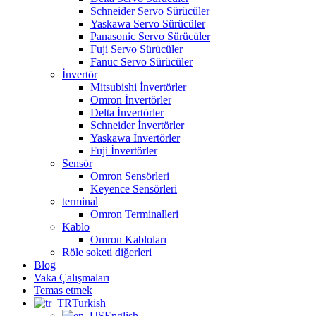
Schneider Servo Sürücüler
Yaskawa Servo Sürücüler
Panasonic Servo Sürücüler
Fuji Servo Sürücüler
Fanuc Servo Sürücüler
İnvertör
Mitsubishi İnvertörler
Omron İnvertörler
Delta İnvertörler
Schneider İnvertörler
Yaskawa İnvertörler
Fuji İnvertörler
Sensör
Omron Sensörleri
Keyence Sensörleri
terminal
Omron Terminalleri
Kablo
Omron Kabloları
Röle soketi diğerleri
Blog
Vaka Çalışmaları
Temas etmek
Turkish
English