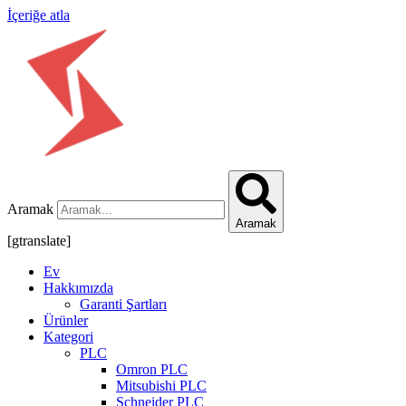
İçeriğe atla
Aramak
Aramak
[gtranslate]
Ev
Hakkımızda
Garanti Şartları
Ürünler
Kategori
PLC
Omron PLC
Mitsubishi PLC
Schneider PLC