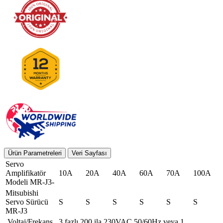
Ürün Parametreleri
Veri Sayfası
Servo
Amplifikatör
10A
20A
40A
60A
70A
100A
Modeli MR-J3-
Mitsubishi
Servo Sürücü
S
S
S
S
S
S
MR-J3
Voltaj/Frekans
3 fazlı 200 ila 230VAC 50/60Hz veya 1