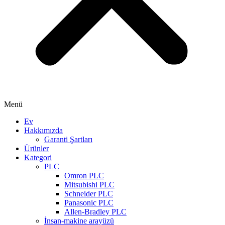
Menü
Ev
Hakkımızda
Garanti Şartları
Ürünler
Kategori
PLC
Omron PLC
Mitsubishi PLC
Schneider PLC
Panasonic PLC
Allen-Bradley PLC
İnsan-makine arayüzü