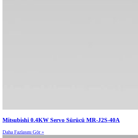
Mitsubishi 0.4KW Servo Sürücü MR-J2S-40A
Daha Fazlasını Gör »