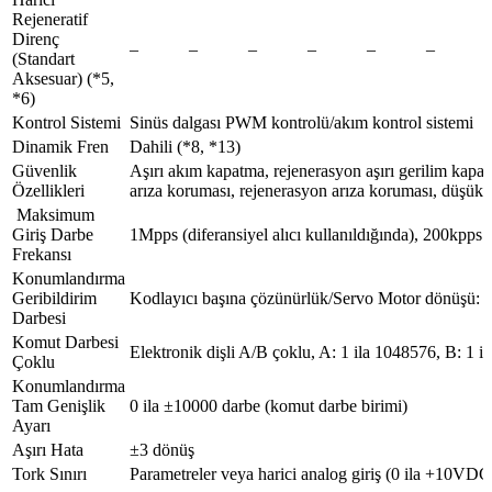
Rejeneratif
Direnç
–
–
–
–
–
–
(Standart
Aksesuar) (*5,
*6)
Kontrol Sistemi
Sinüs dalgası PWM kontrolü/akım kontrol sistemi
Dinamik Fren
Dahili (*8, *13)
Güvenlik
Aşırı akım kapatma, rejenerasyon aşırı gerilim kapat
Özellikleri
arıza koruması, rejenerasyon arıza koruması, düşük vo
Maksimum
Giriş Darbe
1Mpps (diferansiyel alıcı kullanıldığında), 200kpps 
Frekansı
Konumlandırma
Geribildirim
Kodlayıcı başına çözünürlük/Servo Motor dönüşü: 
Darbesi
Komut Darbesi
Elektronik dişli A/B çoklu, A: 1 ila 1048576, B: 1 
Çoklu
Konumlandırma
Tam Genişlik
0 ila ±10000 darbe (komut darbe birimi)
Ayarı
Aşırı Hata
±3 dönüş
Tork Sınırı
Parametreler veya harici analog giriş (0 ila +10VDC