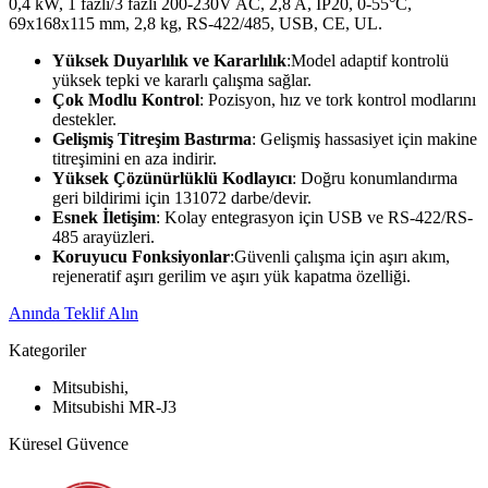
0,4 kW, 1 fazlı/3 fazlı 200-230V AC, 2,8 A, IP20, 0-55°C,
69x168x115 mm, 2,8 kg, RS-422/485, USB, CE, UL.
Yüksek Duyarlılık ve Kararlılık
:Model adaptif kontrolü
yüksek tepki ve kararlı çalışma sağlar.
Çok Modlu Kontrol
: Pozisyon, hız ve tork kontrol modlarını
destekler.
Gelişmiş Titreşim Bastırma
: Gelişmiş hassasiyet için makine
titreşimini en aza indirir.
Yüksek Çözünürlüklü Kodlayıcı
: Doğru konumlandırma
geri bildirimi için 131072 darbe/devir.
Esnek İletişim
: Kolay entegrasyon için USB ve RS-422/RS-
485 arayüzleri.
Koruyucu Fonksiyonlar
:Güvenli çalışma için aşırı akım,
rejeneratif aşırı gerilim ve aşırı yük kapatma özelliği.
Anında Teklif Alın
Kategoriler
Mitsubishi,
Mitsubishi MR-J3
Küresel Güvence