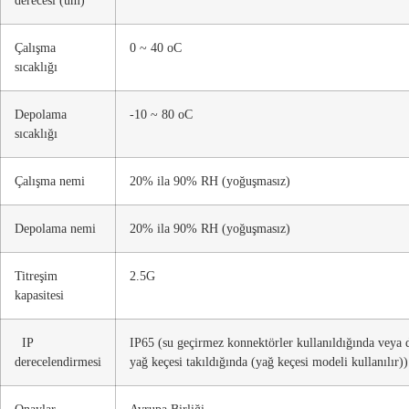
Çalışma
0 ~ 40 oC
sıcaklığı
Depolama
-10 ~ 80 oC
sıcaklığı
Çalışma nemi
20% ila 90% RH (yoğuşmasız)
Depolama nemi
20% ila 90% RH (yoğuşmasız)
Titreşim
2.5G
kapasitesi
IP
IP65 (su geçirmez konnektörler kullanıldığında veya d
derecelendirmesi
yağ keçesi takıldığında (yağ keçesi modeli kullanılır))
Onaylar
Avrupa Birliği