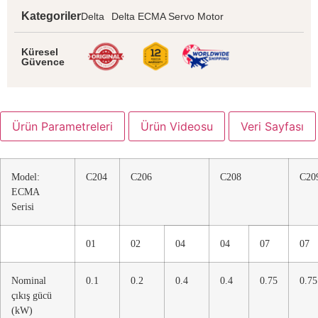
Kategoriler
Delta
Delta ECMA Servo Motor
Küresel
Güvence
Ürün Parametreleri
Ürün Videosu
Veri Sayfası
Model:
C204
C206
C208
C20
ECMA
Serisi
01
02
04
04
07
07
Nominal
0.1
0.2
0.4
0.4
0.75
0.75
çıkış gücü
(kW)