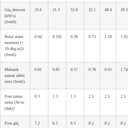
Güç derecesi
25.6
21.3
53.8
22.1
48.4
29.3
(kW/s)
(frenli)
Rotor atalet
0.04
0.192
0.30
0.73
1.18
1.95
momenti (×
10-4kg.m2)
(frenli)
Mekanik
0.81
0.85
0.57
0.78
0.65
1.74
zaman sabiti
(ms) (frenli)
Fren tutma
0.3
1.3
1.3
2.5
2.5
2.5
torku [Nt-m
(dak)]
Fren güç
7.2
6.5
6.5
8.2
8.2
8.2