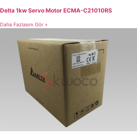
Delta 1kw Servo Motor ECMA-C21010RS
Daha Fazlasını Gör »