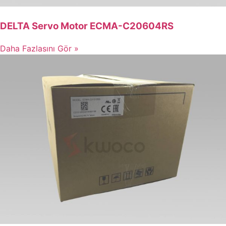
DELTA Servo Motor ECMA-C20604RS
Daha Fazlasını Gör »