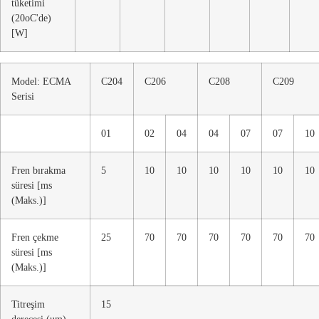
tüketimi
(20oC'de)
[W]
Model: ECMA
C204
C206
C208
C209
Serisi
01
02
04
04
07
07
10
Fren bırakma
5
10
10
10
10
10
10
süresi [ms
(Maks.)]
Fren çekme
25
70
70
70
70
70
70
süresi [ms
(Maks.)]
Titreşim
15
derecesi (um)