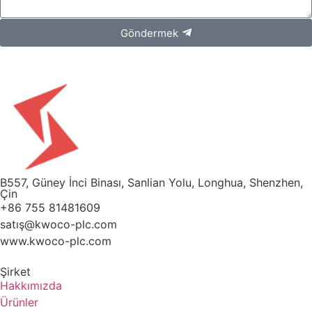
Göndermek
B557, Güney İnci Binası, Sanlian Yolu, Longhua, Shenzhen,
Çin
+86 755 81481609
satış@kwoco-plc.com
www.kwoco-plc.com
Şirket
Hakkımızda
Ürünler