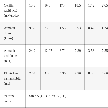
Gerilim
13.6
16.0
17.4
18.5
17.2
27.5
sabiti-KE
(mV/(r/dak))
Armatür
9.30
2.79
1.55
0.93
0.42
1.34
direnci
(Ohm)
Armatür
24.0
12.07
6.71
7.39
3.53
7.55
endüktansı
(mH)
Elektriksel
2.58
4.30
4.30
7.96
8.36
5.66
zaman sabiti
(ms)
Yalıtım
Sınıf A (UL), Sınıf B (CE)
sınıfı