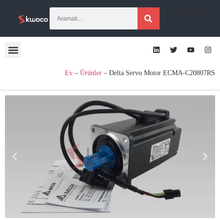
[gtranslate]
Ev
–
Ürünler
–
Delta Servo Motor ECMA-C20807RS