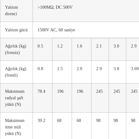
Yalıtım
>100MΩ, DC 500V
direnci
Yalıtım gücü
1500V AC, 60 saniye
Ağırlık (kg)
0.5
1.2
1.6
2.1
3.0
2.9
(frensiz)
Ağırlık (kg)
0.8
1.5
2.0
2.9
3.8
3.69
(frenli)
Maksimum
78.4
196
196
245
245
245
radyal şaft
yükü (N)
Maksimum
39.2
68
68
98
98
98
itme mili
yükü (N)