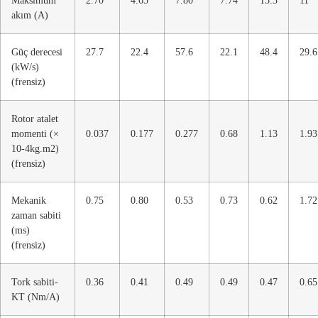
akım (A)
Güç derecesi
27.7
22.4
57.6
22.1
48.4
29.6
(kW/s)
(frensiz)
Rotor atalet
momenti (×
0.037
0.177
0.277
0.68
1.13
1.93
10-4kg.m2)
(frensiz)
Mekanik
0.75
0.80
0.53
0.73
0.62
1.72
zaman sabiti
(ms)
(frensiz)
Tork sabiti-
0.36
0.41
0.49
0.49
0.47
0.65
KT (Nm/A)