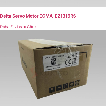
Delta Servo Motor ECMA-E21315RS
Daha Fazlasını Gör »