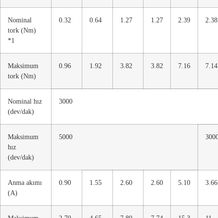
Nominal
0.32
0.64
1.27
1.27
2.39
2.38
tork (Nm)
*1
Maksimum
0.96
1.92
3.82
3.82
7.16
7.14
tork (Nm)
Nominal hız
3000
(dev/dak)
Maksimum
5000
300
hız
(dev/dak)
Anma akımı
0.90
1.55
2.60
2.60
5.10
3.66
(A)
Maksimum
2.70
4.65
7.80
7.74
15.3
11