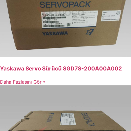
Yaskawa Servo Sürücü SGD7S-200A00A002
Daha Fazlasını Gör »