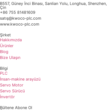
B557, Güney İnci Binası, Sanlian Yolu, Longhua, Shenzhen,
Çin
+86 755 81481609
satış@kwoco-plc.com
www.kwoco-plc.com
Şirket
Hakkımızda
Ürünler
Blog
Bize Ulaşın
Bilgi
PLC
İnsan-makine arayüzü
Servo Motor
Servo Sürücü
İnvertör
Bültene Abone Ol