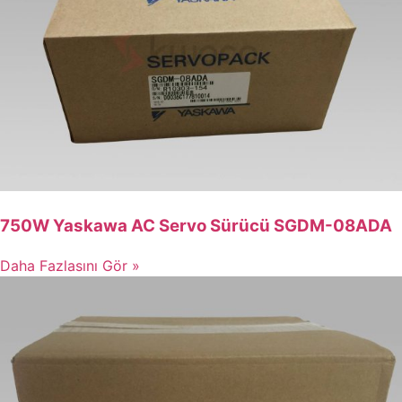
750W Yaskawa AC Servo Sürücü SGDM-08ADA
Daha Fazlasını Gör »