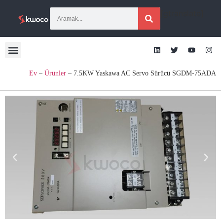
[gtranslate]
Ev
–
Ürünler
–
7.5KW Yaskawa AC Servo Sürücü SGDM-75ADA