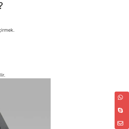
?
irmek.
ir.