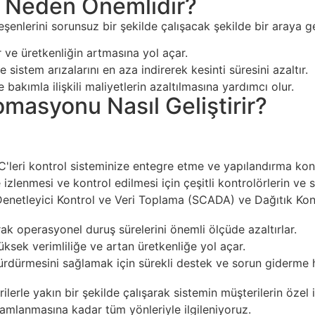
u Neden Önemlidir?
eşenlerini sorunsuz bir şekilde çalışacak şekilde bir araya 
r ve üretkenliğin artmasına yol açar.
 sistem arızalarını en aza indirerek kesinti süresini azaltır.
 bakımla ilişkili maliyetlerin azaltılmasına yardımcı olur.
masyonu Nasıl Geliştirir?
'leri kontrol sisteminize entegre etme ve yapılandırma ko
e izlenmesi ve kontrol edilmesi için çeşitli kontrolörlerin ve
enetleyici Kontrol ve Veri Toplama (SCADA) ve Dağıtık Kon
ak operasyonel duruş sürelerini önemli ölçüde azaltırlar.
ksek verimliliğe ve artan üretkenliğe yol açar.
 sürdürmesini sağlamak için sürekli destek ve sorun giderme
rle yakın bir şekilde çalışarak sistemin müşterilerin özel i
mlanmasına kadar tüm yönleriyle ilgileniyoruz.