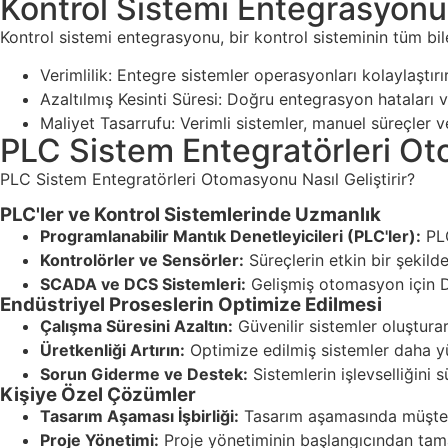
Kontrol Sistemi Entegrasyon
Kontrol sistemi entegrasyonu, bir kontrol sisteminin tüm bil
Verimlilik: Entegre sistemler operasyonları kolaylaştırı
Azaltılmış Kesinti Süresi: Doğru entegrasyon hataları ve
Maliyet Tasarrufu: Verimli sistemler, manuel süreçler ve
PLC Sistem Entegratörleri Oto
PLC Sistem Entegratörleri Otomasyonu Nasıl Geliştirir?
PLC'ler ve Kontrol Sistemlerinde Uzmanlık
Programlanabilir Mantık Denetleyicileri (PLC'ler):
PLC
Kontrolörler ve Sensörler:
Süreçlerin etkin bir şekild
SCADA ve DCS Sistemleri:
Gelişmiş otomasyon için D
Endüstriyel Proseslerin Optimize Edilmesi
Çalışma Süresini Azaltın:
Güvenilir sistemler oluşturar
Üretkenliği Artırın:
Optimize edilmiş sistemler daha yü
Sorun Giderme ve Destek:
Sistemlerin işlevselliğini
Kişiye Özel Çözümler
Tasarım Aşaması İşbirliği:
Tasarım aşamasında müşterile
Proje Yönetimi:
Proje yönetiminin başlangıcından tama