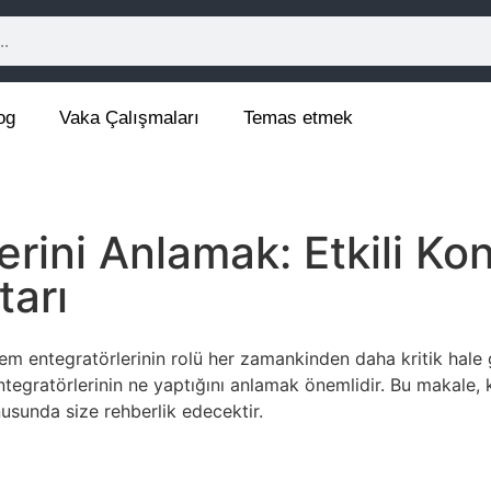
og
Vaka Çalışmaları
Temas etmek
rini Anlamak: Etkili Kon
arı
m entegratörlerinin rolü her zamankinden daha kritik hale ge
entegratörlerinin ne yaptığını anlamak önemlidir. Bu makal
nusunda size rehberlik edecektir.