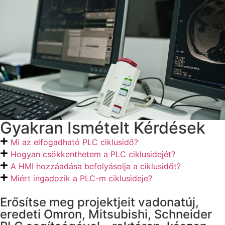
Gyakran Ismételt Kérdések
Mi az elfogadható PLC ciklusidő?
Hogyan csökkenthetem a PLC ciklusidejét?
A HMI hozzáadása befolyásolja a ciklusidőt?
Miért ingadozik a PLC-m ciklusideje?
Erősítse meg projektjeit vadonatúj,
eredeti Omron, Mitsubishi, Schneider