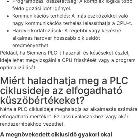
Programozási összetettség: A komplex logika több
feldolgozási időt igényel.
Kommunikációs terhelés: A más eszközökkel való
nagy kommunikációs terhelés lelassíthatja a CPU-t.
Hardverkorlátozások: A régebbi vagy kevésbé
alkalmas hardver hosszabb ciklusidőt
eredményezhet.
Például, ha Siemens PLC-t használ, és késéseket észlel,
ideje lehet megvizsgálni a CPU frissítését vagy a program
optimalizálását.
Miért haladhatja meg a PLC
ciklusideje az elfogadható
küszöbértékeket?
Néha a PLC ciklusideje meghaladja az alkalmazás számára
elfogadható mértéket. Ez lassú válaszokhoz vagy akár
rendszerhibákhoz vezethet.
A megnövekedett ciklusidő gyakori okai