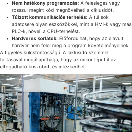
Nem hatékony programozás:
A felesleges vagy
rosszul megírt kód megnövelheti a ciklusidőt.
Túlzott kommunikációs terhelés:
A túl sok
adatcsere olyan eszközökkel, mint a HMI-k vagy más
PLC-k, növeli a CPU-terhelést.
Hardveres korlátok:
Előfordulhat, hogy az elavult
hardver nem felel meg a program követelményeinek.
A figyelés kulcsfontosságú. A ciklusidő szemmel
tartásával megállapíthatja, hogy az mikor lépi túl az
elfogadható küszöböt, és intézkedhet.