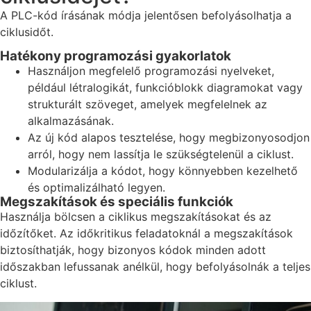
A PLC-kód írásának módja jelentősen befolyásolhatja a
ciklusidőt.
Hatékony programozási gyakorlatok
Használjon megfelelő programozási nyelveket,
például létralogikát, funkcióblokk diagramokat vagy
strukturált szöveget, amelyek megfelelnek az
alkalmazásának.
Az új kód alapos tesztelése, hogy megbizonyosodjon
arról, hogy nem lassítja le szükségtelenül a ciklust.
Modularizálja a kódot, hogy könnyebben kezelhető
és optimalizálható legyen.
Megszakítások és speciális funkciók
Használja bölcsen a ciklikus megszakításokat és az
időzítőket. Az időkritikus feladatoknál a megszakítások
biztosíthatják, hogy bizonyos kódok minden adott
időszakban lefussanak anélkül, hogy befolyásolnák a teljes
ciklust.