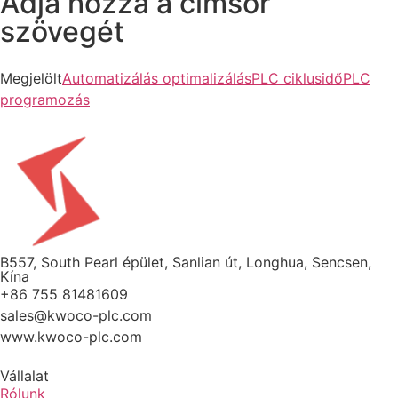
Adja hozzá a címsor
szövegét
Megjelölt
Automatizálás optimalizálás
PLC ciklusidő
PLC
programozás
B557, South Pearl épület, Sanlian út, Longhua, Sencsen,
Kína
+86 755 81481609
sales@kwoco-plc.com
www.kwoco-plc.com
Vállalat
Rólunk