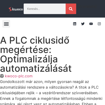
[gtranslate]
A PLC ciklusidő
megértése:
Optimalizálja
automatizálását
kwoco-plc.com
Gondolkozott már azon, milyen gyorsan reagál az
automatizálási rendszere a változásokra? A titok a PLC
ciklusidejében rejlik – a vezérlőrendszer szívverésében.
Ennek a fogalomnak a megértése létfontosságú mindenki
számára, aki részt vesz az automatizálásban. Ebben a