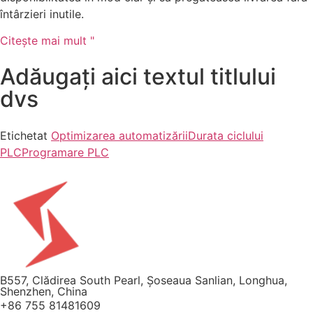
întârzieri inutile.
Citeşte mai mult "
Adăugați aici textul titlului
dvs
Etichetat
Optimizarea automatizării
Durata ciclului
PLC
Programare PLC
B557, Clădirea South Pearl, Șoseaua Sanlian, Longhua,
Shenzhen, China
+86 755 81481609