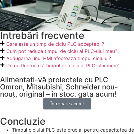
Întrebări frecvente
Care este un timp de ciclu PLC acceptabil?
Cum pot reduce timpul de ciclu al PLC-ului meu?
Adăugarea unui HMI afectează timpul ciclului?
De ce fluctuează timpul de ciclu al PLC-ului meu?
Alimentați-vă proiectele cu PLC
Omron, Mitsubishi, Schneider nou-
nouț, original – în stoc, gata acum!
Întrebare acum!
Concluzie
Timpul ciclului PLC este crucial pentru capacitatea de