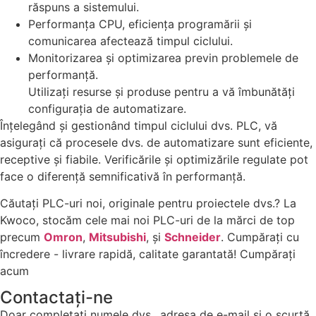
răspuns a sistemului.
Performanța CPU, eficiența programării și
comunicarea afectează timpul ciclului.
Monitorizarea și optimizarea previn problemele de
performanță.
Utilizați resurse și produse pentru a vă îmbunătăți
configurația de automatizare.
Înțelegând și gestionând timpul ciclului dvs. PLC, vă
asigurați că procesele dvs. de automatizare sunt eficiente,
receptive și fiabile. Verificările și optimizările regulate pot
face o diferență semnificativă în performanță.
Căutați PLC-uri noi, originale pentru proiectele dvs.? La
Kwoco, stocăm cele mai noi PLC-uri de la mărci de top
precum
Omron
,
Mitsubishi
, și
Schneider
. Cumpărați cu
încredere - livrare rapidă, calitate garantată! Cumpărați
acum
Contactaţi-ne
Doar completați numele dvs., adresa de e-mail și o scurtă