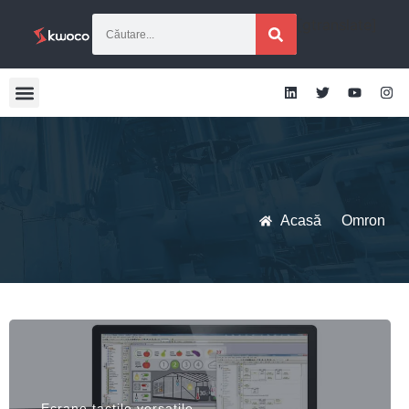
[gtranslate]
Acasă
Omron
Ecrane tactile versatile