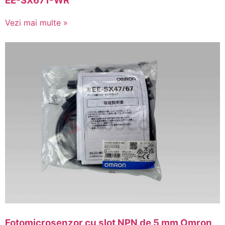
EE-SX671-WR
Vezi mai multe »
Fotomicrosenzor cu slot NPN de 5 mm Omron