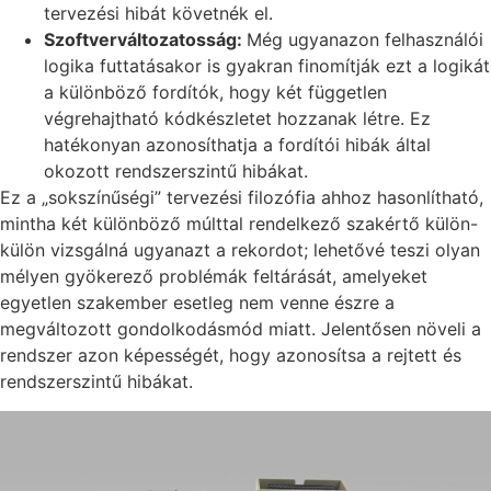
tervezési hibát követnék el.
Szoftverváltozatosság:
Még ugyanazon felhasználói
logika futtatásakor is gyakran finomítják ezt a logikát
a különböző fordítók, hogy két független
végrehajtható kódkészletet hozzanak létre. Ez
hatékonyan azonosíthatja a fordítói hibák által
okozott rendszerszintű hibákat.
Ez a „sokszínűségi” tervezési filozófia ahhoz hasonlítható,
mintha két különböző múlttal rendelkező szakértő külön-
külön vizsgálná ugyanazt a rekordot; lehetővé teszi olyan
mélyen gyökerező problémák feltárását, amelyeket
egyetlen szakember esetleg nem venne észre a
megváltozott gondolkodásmód miatt. Jelentősen növeli a
rendszer azon képességét, hogy azonosítsa a rejtett és
rendszerszintű hibákat.