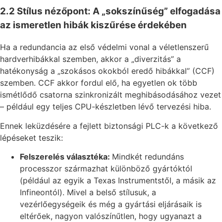
2.2 Stílus nézőpont: A „sokszínűség” elfogadása
az ismeretlen hibák kiszűrése érdekében
Ha a redundancia az első védelmi vonal a véletlenszerű
hardverhibákkal szemben, akkor a „diverzitás” a
hatékonyság a „szokásos okokból eredő hibákkal” (CCF)
szemben. CCF akkor fordul elő, ha egyetlen ok több
ismétlődő csatorna szinkronizált meghibásodásához vezet
– például egy teljes CPU-készletben lévő tervezési hiba.
Ennek leküzdésére a fejlett biztonsági PLC-k a következő
lépéseket teszik:
Felszerelés választéka:
Mindkét redundáns
processzor származhat különböző gyártóktól
(például az egyik a Texas Instrumentstől, a másik az
Infineontól). Mivel a belső stílusuk, a
vezérlőegységeik és még a gyártási eljárásaik is
eltérőek, nagyon valószínűtlen, hogy ugyanazt a