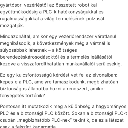
gyártósori vezérléstől az összetett robotikai
együttműködésig a PLC-k hatékonyságukkal és
rugalmasságukkal a világ termelésének pulzusát
mozgatják.
Mindazonáltal, amikor egy vezérlőrendszer váratlanul
meghibásodik, a következmények még a vártnál is
súlyosabbak lehetnek – a költséges
berendezéskárosodásoktól és a termelés leállásától
kezdve a visszafordíthatatlan munkavállalói sérülésekig.
Ez egy kulcsfontosságú kérdést vet fel az élvonalban:
képes-e a PLC, amelyre támaszkodunk, megbízhatóan
biztonságos állapotba hozni a rendszert, amikor
fenyegetés történik?
Pontosan itt mutatkozik meg a különbség a hagyományos
PLC és a biztonsági PLC között. Sokan a biztonsági PLC-t
csupán „megbízhatóbb PLC-nek” tekintik, de ez a látszat
csak a felszínt kapargatja.