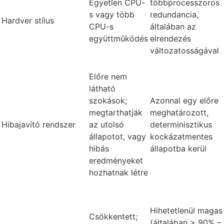
Egyetlen CPU-
többprocesszoros
s vagy több
redundancia,
Hardver stílus
CPU-s
általában az
együttműködés
elrendezés
változatosságával
Előre nem
látható
szokások;
Azonnal egy előre
megtarthatják
meghatározott,
Hibajavító rendszer
az utolsó
determinisztikus
állapotot, vagy
kockázatmentes
hibás
állapotba kerül
eredményeket
hozhatnak létre
Hihetetlenül magas
Csökkentett;
(általában > 90% –