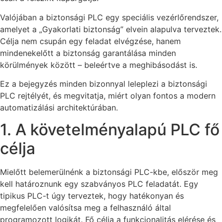
Valójában a biztonsági PLC egy speciális vezérlőrendszer,
amelyet a „Gyakorlati biztonság” elvein alapulva terveztek.
Célja nem csupán egy feladat elvégzése, hanem
mindenekelőtt a biztonság garantálása minden
körülmények között – beleértve a meghibásodást is.
Ez a bejegyzés minden bizonnyal leleplezi a biztonsági
PLC rejtélyét, és megvitatja, miért olyan fontos a modern
automatizálási architektúrában.
1. A követelményalapú PLC fő
célja
Mielőtt belemerülnénk a biztonsági PLC-kbe, először meg
kell határoznunk egy szabványos PLC feladatát. Egy
tipikus PLC-t úgy terveztek, hogy hatékonyan és
megfelelően valósítsa meg a felhasználó által
programozott logikát. Fő célja a funkcionalitás elérése és