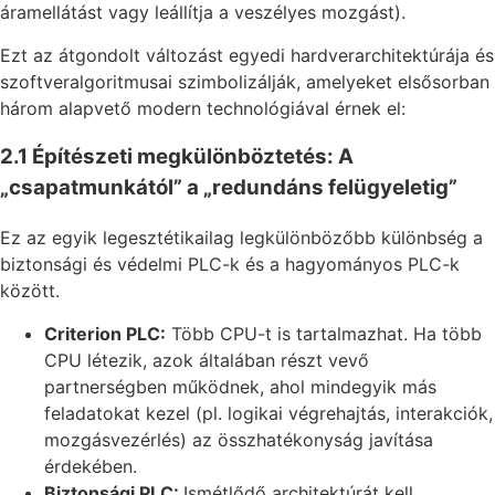
áramellátást vagy leállítja a veszélyes mozgást).
Ezt az átgondolt változást egyedi hardverarchitektúrája és
szoftveralgoritmusai szimbolizálják, amelyeket elsősorban
három alapvető modern technológiával érnek el:
2.1 Építészeti megkülönböztetés: A
„csapatmunkától” a „redundáns felügyeletig”
Ez az egyik legesztétikailag legkülönbözőbb különbség a
biztonsági és védelmi PLC-k és a hagyományos PLC-k
között.
Criterion PLC:
Több CPU-t is tartalmazhat. Ha több
CPU létezik, azok általában részt vevő
partnerségben működnek, ahol mindegyik más
feladatokat kezel (pl. logikai végrehajtás, interakciók,
mozgásvezérlés) az összhatékonyság javítása
érdekében.
Biztonsági PLC:
Ismétlődő architektúrát kell