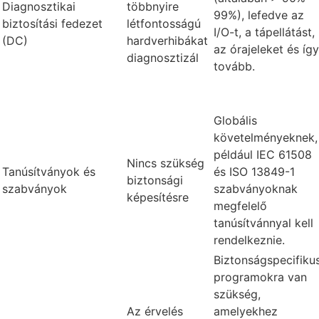
Diagnosztikai
többnyire
99%), lefedve az
biztosítási fedezet
létfontosságú
I/O-t, a tápellátást,
(DC)
hardverhibákat
az órajeleket és így
diagnosztizál
tovább.
Globális
követelményeknek,
például IEC 61508
Nincs szükség
Tanúsítványok és
és ISO 13849-1
biztonsági
szabványok
szabványoknak
képesítésre
megfelelő
tanúsítvánnyal kell
rendelkeznie.
Biztonságspecifiku
programokra van
szükség,
Az érvelés
amelyekhez