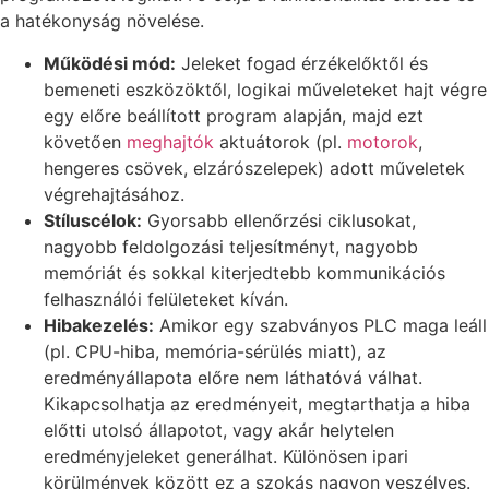
a hatékonyság növelése.
Működési mód:
Jeleket fogad érzékelőktől és
bemeneti eszközöktől, logikai műveleteket hajt végre
egy előre beállított program alapján, majd ezt
követően
meghajtók
aktuátorok (pl.
motorok
,
hengeres csövek, elzárószelepek) adott műveletek
végrehajtásához.
Stíluscélok:
Gyorsabb ellenőrzési ciklusokat,
nagyobb feldolgozási teljesítményt, nagyobb
memóriát és sokkal kiterjedtebb kommunikációs
felhasználói felületeket kíván.
Hibakezelés:
Amikor egy szabványos PLC maga leáll
(pl. CPU-hiba, memória-sérülés miatt), az
eredményállapota előre nem láthatóvá válhat.
Kikapcsolhatja az eredményeit, megtarthatja a hiba
előtti utolsó állapotot, vagy akár helytelen
eredményjeleket generálhat. Különösen ipari
körülmények között ez a szokás nagyon veszélyes.