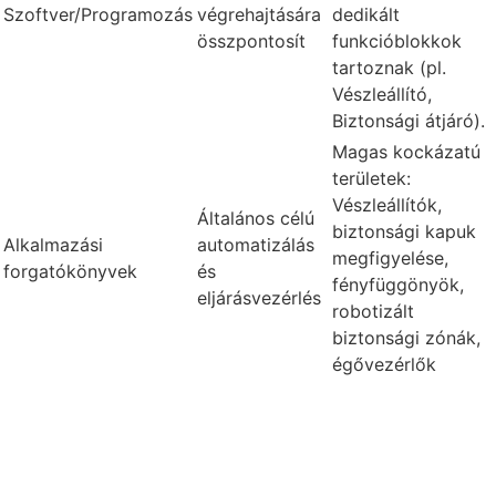
Szoftver/Programozás
végrehajtására
dedikált
összpontosít
funkcióblokkok
tartoznak (pl.
Vészleállító,
Biztonsági átjáró).
Magas kockázatú
területek:
Vészleállítók,
Általános célú
biztonsági kapuk
Alkalmazási
automatizálás
megfigyelése,
forgatókönyvek
és
fényfüggönyök,
eljárásvezérlés
robotizált
biztonsági zónák,
égővezérlők