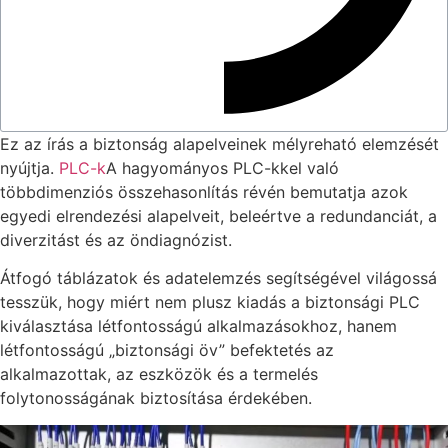
Ez az írás a biztonság alapelveinek mélyreható elemzését
nyújtja.
PLC-k
A hagyományos PLC-kkel való
többdimenziós összehasonlítás révén bemutatja azok
egyedi elrendezési alapelveit, beleértve a redundanciát, a
diverzitást és az öndiagnózist.
Átfogó táblázatok és adatelemzés segítségével világossá
tesszük, hogy miért nem plusz kiadás a biztonsági PLC
kiválasztása létfontosságú alkalmazásokhoz, hanem
létfontosságú „biztonsági öv” befektetés az
alkalmazottak, az eszközök és a termelés
folytonosságának biztosítása érdekében.