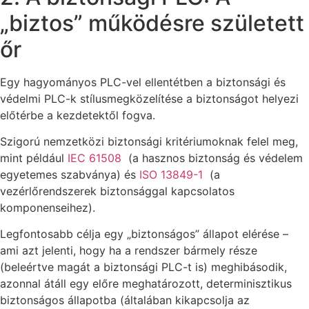
„biztos” működésre született
őr
Egy hagyományos PLC-vel ellentétben a biztonsági és
védelmi PLC-k stílusmegközelítése a biztonságot helyezi
előtérbe a kezdetektől fogva.
Szigorú nemzetközi biztonsági kritériumoknak felel meg,
mint például
IEC 61508
(a hasznos biztonság és védelem
egyetemes szabványa) és
ISO 13849-1
(a
vezérlőrendszerek biztonsággal kapcsolatos
komponenseihez).
Legfontosabb célja egy „biztonságos” állapot elérése –
ami azt jelenti, hogy ha a rendszer bármely része
(beleértve magát a biztonsági PLC-t is) meghibásodik,
azonnal átáll egy előre meghatározott, determinisztikus
biztonságos állapotba (általában kikapcsolja az