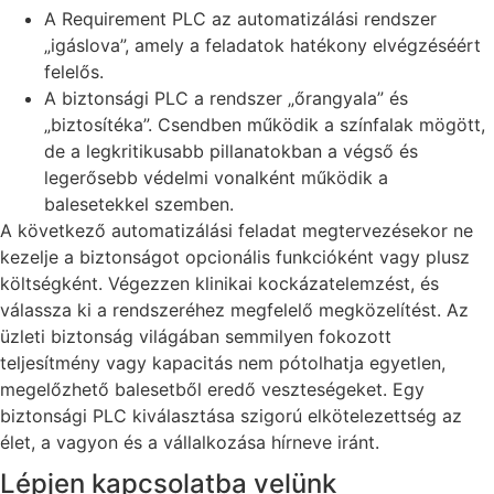
A Requirement PLC az automatizálási rendszer
„igáslova”, amely a feladatok hatékony elvégzéséért
felelős.
A biztonsági PLC a rendszer „őrangyala” és
„biztosítéka”. Csendben működik a színfalak mögött,
de a legkritikusabb pillanatokban a végső és
legerősebb védelmi vonalként működik a
balesetekkel szemben.
A következő automatizálási feladat megtervezésekor ne
kezelje a biztonságot opcionális funkcióként vagy plusz
költségként. Végezzen klinikai kockázatelemzést, és
válassza ki a rendszeréhez megfelelő megközelítést. Az
üzleti biztonság világában semmilyen fokozott
teljesítmény vagy kapacitás nem pótolhatja egyetlen,
megelőzhető balesetből eredő veszteségeket. Egy
biztonsági PLC kiválasztása szigorú elkötelezettség az
élet, a vagyon és a vállalkozása hírneve iránt.
Lépjen kapcsolatba velünk