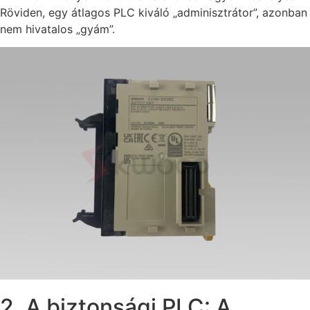
Röviden, egy átlagos PLC kiváló „adminisztrátor”, azonban
nem hivatalos „gyám”.
2. A biztonsági PLC: A