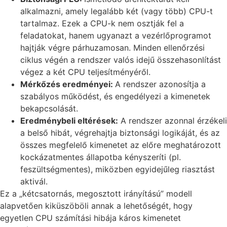
alkalmazni, amely legalább két (vagy több) CPU-t
tartalmaz. Ezek a CPU-k nem osztják fel a
feladatokat, hanem ugyanazt a vezérlőprogramot
hajtják végre párhuzamosan. Minden ellenőrzési
ciklus végén a rendszer valós idejű összehasonlítást
végez a két CPU teljesítményéről.
Mérkőzés eredményei:
A rendszer azonosítja a
szabályos működést, és engedélyezi a kimenetek
bekapcsolását.
Eredménybeli eltérések:
A rendszer azonnal érzékeli
a belső hibát, végrehajtja biztonsági logikáját, és az
összes megfelelő kimenetet az előre meghatározott
kockázatmentes állapotba kényszeríti (pl.
feszültségmentes), miközben egyidejűleg riasztást
aktivál.
Ez a „kétcsatornás, megosztott irányítású” modell
alapvetően kiküszöböli annak a lehetőségét, hogy
egyetlen CPU számítási hibája káros kimenetet