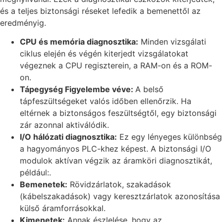
és a teljes biztonsági réseket lefedik a bemenettől az
eredményig.
CPU és memória diagnosztika:
Minden vizsgálati
ciklus elején és végén kiterjedt vizsgálatokat
végeznek a CPU regiszterein, a RAM-on és a ROM-
on.
Tápegység Figyelembe véve:
A belső
tápfeszültségeket valós időben ellenőrzik. Ha
eltérnek a biztonságos feszültségtől, egy biztonsági
zár azonnal aktiválódik.
I/O hálózati diagnosztika:
Ez egy lényeges különbség
a hagyományos PLC-khez képest. A biztonsági I/O
modulok aktívan végzik az áramköri diagnosztikát,
például:.
Bemenetek:
Rövidzárlatok, szakadások
(kábelszakadások) vagy keresztzárlatok azonosítása
külső áramforrásokkal.
Kimenetek:
Annak észlelése, hogy az