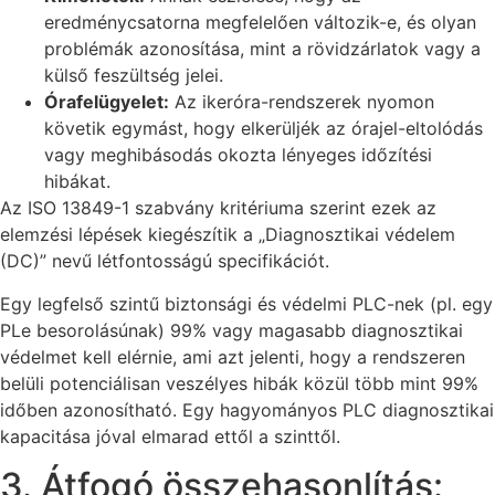
eredménycsatorna megfelelően változik-e, és olyan
problémák azonosítása, mint a rövidzárlatok vagy a
külső feszültség jelei.
Órafelügyelet:
Az ikeróra-rendszerek nyomon
követik egymást, hogy elkerüljék az órajel-eltolódás
vagy meghibásodás okozta lényeges időzítési
hibákat.
Az ISO 13849-1 szabvány kritériuma szerint ezek az
elemzési lépések kiegészítik a „Diagnosztikai védelem
(DC)” nevű létfontosságú specifikációt.
Egy legfelső szintű biztonsági és védelmi PLC-nek (pl. egy
PLe besorolásúnak) 99% vagy magasabb diagnosztikai
védelmet kell elérnie, ami azt jelenti, hogy a rendszeren
belüli potenciálisan veszélyes hibák közül több mint 99%
időben azonosítható. Egy hagyományos PLC diagnosztikai
kapacitása jóval elmarad ettől a szinttől.
3. Átfogó összehasonlítás: