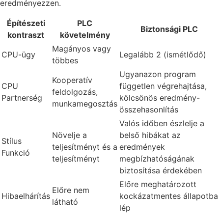
eredményezzen.
Építészeti
PLC
Biztonsági PLC
kontraszt
követelmény
Magányos vagy
CPU-ügy
Legalább 2 (ismétlődő)
többes
Ugyanazon program
Kooperatív
CPU
független végrehajtása,
feldolgozás,
Partnerség
kölcsönös eredmény-
munkamegosztás
összehasonlítás
Valós időben észlelje a
Növelje a
belső hibákat az
Stílus
teljesítményt és a
eredmények
Funkció
teljesítményt
megbízhatóságának
biztosítása érdekében
Előre meghatározott
Előre nem
Hibaelhárítás
kockázatmentes állapotba
látható
lép