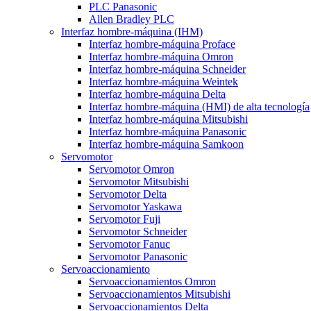
PLC Panasonic
Allen Bradley PLC
Interfaz hombre-máquina (IHM)
Interfaz hombre-máquina Proface
Interfaz hombre-máquina Omron
Interfaz hombre-máquina Schneider
Interfaz hombre-máquina Weintek
Interfaz hombre-máquina Delta
Interfaz hombre-máquina (HMI) de alta tecnología
Interfaz hombre-máquina Mitsubishi
Interfaz hombre-máquina Panasonic
Interfaz hombre-máquina Samkoon
Servomotor
Servomotor Omron
Servomotor Mitsubishi
Servomotor Delta
Servomotor Yaskawa
Servomotor Fuji
Servomotor Schneider
Servomotor Fanuc
Servomotor Panasonic
Servoaccionamiento
Servoaccionamientos Omron
Servoaccionamientos Mitsubishi
Servoaccionamientos Delta