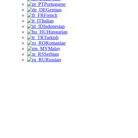
Portuguese
German
French
Italian
Indonesian
Hungarian
Turkish
Romanian
Malay
Serbian
Russian