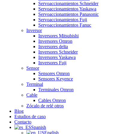
Servoaccionamientos Schneider
Servoaccionamientos Yaskawa
Servoaccionamientos Panasonic
Servoaccionamientos Fuji
Servoaccionamientos Fanuc
Inversor
Inversores Mitsubishi
Inversores Omron
Inversores delta
Inversores Schneider
Inversores Yaskawa
Inversores Fuji
Sensor
Sensores Omron
Sensores Keyence
Terminal
Terminales Omron
Cable
Cables Omron
Zócalo de relé otros
Blog
Estudios de caso
Contacto
Spanish
English