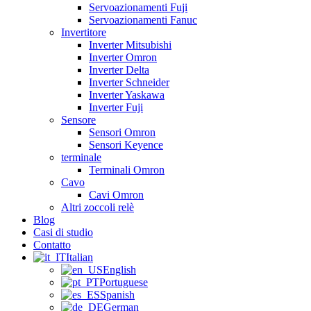
Servoazionamenti Fuji
Servoazionamenti Fanuc
Invertitore
Inverter Mitsubishi
Inverter Omron
Inverter Delta
Inverter Schneider
Inverter Yaskawa
Inverter Fuji
Sensore
Sensori Omron
Sensori Keyence
terminale
Terminali Omron
Cavo
Cavi Omron
Altri zoccoli relè
Blog
Casi di studio
Contatto
Italian
English
Portuguese
Spanish
German