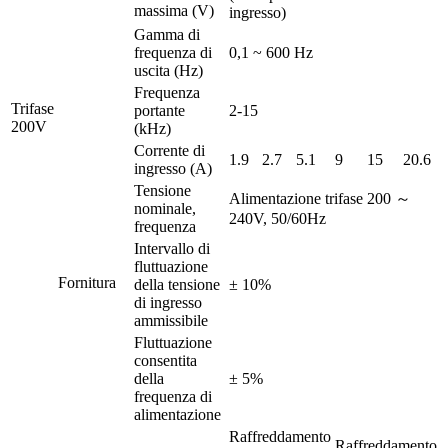
massima (V)
ingresso)
Gamma di
frequenza di
0,1 ~ 600 Hz
uscita (Hz)
Frequenza
Trifase
portante
2-15
200V
(kHz)
Corrente di
1.9
2.7
5.1
9
15
20.6
ingresso (A)
Tensione
Alimentazione trifase 200 ～
nominale,
240V, 50/60Hz
frequenza
Intervallo di
fluttuazione
Fornitura
della tensione
± 10%
di ingresso
ammissibile
Fluttuazione
consentita
della
± 5%
frequenza di
alimentazione
Raffreddamento
Raffreddamento