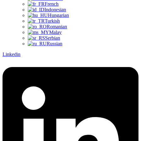
French
Indonesian
Hungarian
Turkish
Romanian
Malay
Serbian
Russian
Linkedin