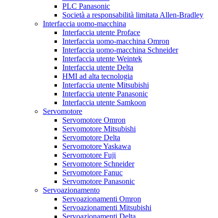
PLC Panasonic
Società a responsabilità limitata Allen-Bradley
Interfaccia uomo-macchina
Interfaccia utente Proface
Interfaccia uomo-macchina Omron
Interfaccia uomo-macchina Schneider
Interfaccia utente Weintek
Interfaccia utente Delta
HMI ad alta tecnologia
Interfaccia utente Mitsubishi
Interfaccia utente Panasonic
Interfaccia utente Samkoon
Servomotore
Servomotore Omron
Servomotore Mitsubishi
Servomotore Delta
Servomotore Yaskawa
Servomotore Fuji
Servomotore Schneider
Servomotore Fanuc
Servomotore Panasonic
Servoazionamento
Servoazionamenti Omron
Servoazionamenti Mitsubishi
Servoazionamenti Delta