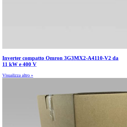
Inverter compatto Omron 3G3MX2-A4110-V2 da
11 kW e 400 V
Visualizza altro »