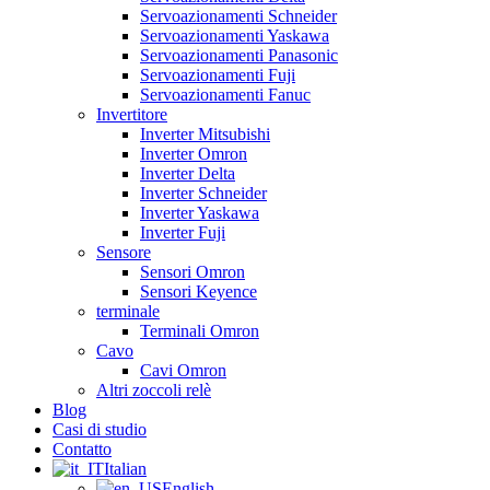
Servoazionamenti Schneider
Servoazionamenti Yaskawa
Servoazionamenti Panasonic
Servoazionamenti Fuji
Servoazionamenti Fanuc
Invertitore
Inverter Mitsubishi
Inverter Omron
Inverter Delta
Inverter Schneider
Inverter Yaskawa
Inverter Fuji
Sensore
Sensori Omron
Sensori Keyence
terminale
Terminali Omron
Cavo
Cavi Omron
Altri zoccoli relè
Blog
Casi di studio
Contatto
Italian
English