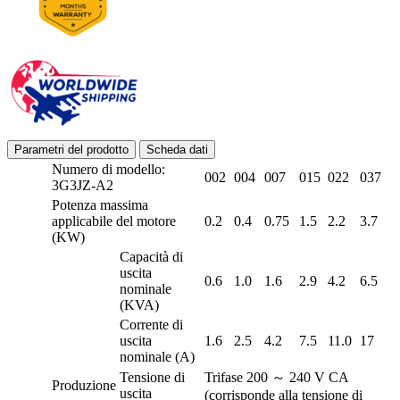
Parametri del prodotto
Scheda dati
Numero di modello:
002
004
007
015
022
037
3G3JZ-A2
Potenza massima
applicabile del motore
0.2
0.4
0.75
1.5
2.2
3.7
(KW)
Capacità di
uscita
0.6
1.0
1.6
2.9
4.2
6.5
nominale
(KVA)
Corrente di
uscita
1.6
2.5
4.2
7.5
11.0
17
nominale (A)
Tensione di
Trifase 200 ～ 240 V CA
Produzione
uscita
(corrisponde alla tensione di