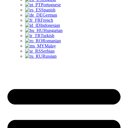
Portuguese
Spanish
German
French
Indonesian
Hungarian
Turkish
Romanian
Malay
Serbian
Russian