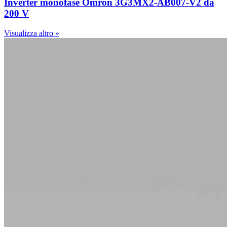
Inverter monofase Omron 3G3MX2-AB007-V2 da
200 V
Visualizza altro »