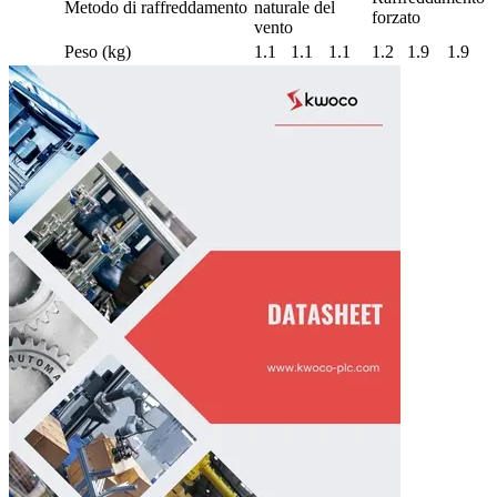
Metodo di raffreddamento
naturale del
forzato
vento
Peso (kg)
1.1
1.1
1.1
1.2
1.9
1.9