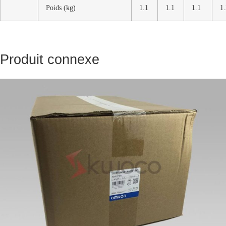
Poids (kg)
1.1
1.1
1.1
1.
Produit connexe