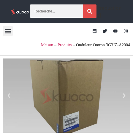
[traduction
g]
Maison
–
Produits
–
Onduleur Omron 3G3JZ-A2004