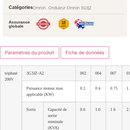
Omron
Onduleur Omron 3G3JZ
Catégories
Assurance
globale
Paramètres du produit
Fiche de données
triphasé
3G3JZ-A2
002
004
007
0
200V
Puissance moteur max.
0.2
0.4
0.75
1.
applicable (KW)
Sortir
Capacité de
0.6
1.0
1.6
2.
sortie
nominale
(KVA)