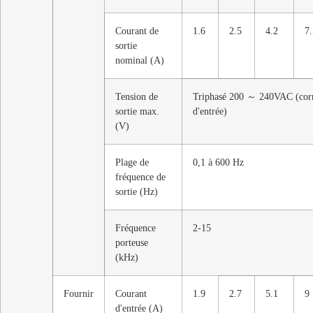
Courant de
1.6
2.5
4.2
7.
sortie
nominal (A)
Tension de
Triphasé 200 ～ 240VAC (corre
sortie max.
d'entrée)
(V)
Plage de
0,1 à 600 Hz
fréquence de
sortie (Hz)
Fréquence
2-15
porteuse
(kHz)
Fournir
Courant
1.9
2.7
5.1
9
d'entrée (A)