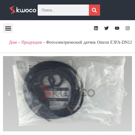
[gtranslate]
Дом
–
Продукция
–
Фотоэлектрический датчик Omron E3FA-DN12