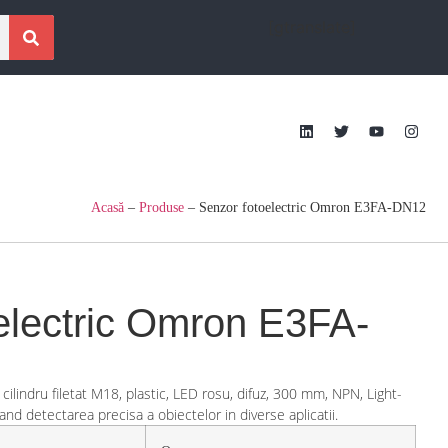
[gtranslate]
Acasă
–
Produse
–
Senzor fotoelectric Omron E3FA-DN12
electric Omron E3FA-
 cilindru filetat M18, plastic, LED rosu, difuz, 300 mm, NPN, Light-
d detectarea precisa a obiectelor in diverse aplicatii.