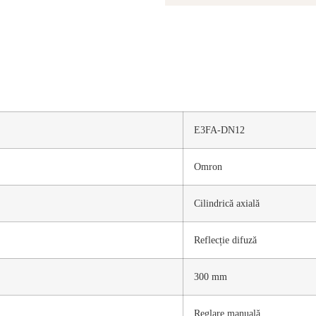
E3FA-DN12
Omron
Cilindrică axială
Reflecție difuză
300 mm
Reglare manuală