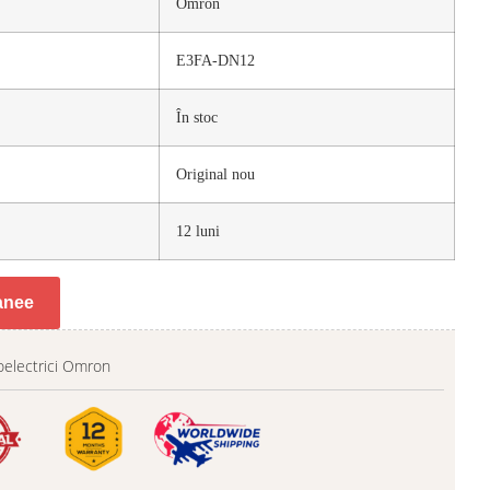
Omron
E3FA-DN12
În stoc
Original nou
12 luni
tanee
oelectrici Omron