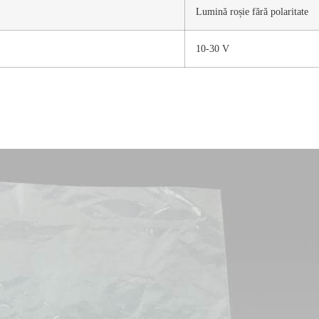
Lumină roșie fără polaritate
10-30 V