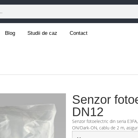
Blog
Studii de caz
Contact
Senzor foto
DN12
Senzor fotoelectric din seria E3FA,
ON/Dark-ON, cablu de 2 m, asiguran