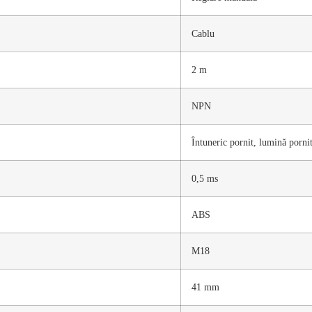
Cablu
2 m
NPN
Întuneric pornit, lumină porni
0,5 ms
ABS
M18
41 mm