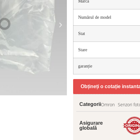
Marca
Numărul de model
Stat
Stare
garanție
Obțineți o cotație instan
Omron
Senzori fot
Categorii
Asigurare
globală