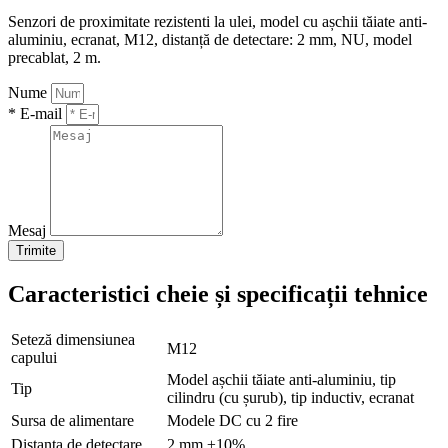
Senzori de proximitate rezistenti la ulei, model cu așchii tăiate anti-
aluminiu, ecranat, M12, distanță de detectare: 2 mm, NU, model
precablat, 2 m.
Nume
* E-mail
Mesaj
Trimite
Caracteristici cheie și specificații tehnice
Seteză dimensiunea
M12
capului
Model așchii tăiate anti-aluminiu, tip
Tip
cilindru (cu șurub), tip inductiv, ecranat
Sursa de alimentare
Modele DC cu 2 fire
Distanța de detectare
2 mm ±10%