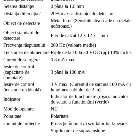
Setarea distanței
0 până la 1,6 mm
Distanța diferențială
20% max. a distanței de detectare
Metal feros (Sensibilitatea scade cu metale
Obiect de detectare
neferoase.)
Obiect standard de
Fier de calcat 12 x 12 x 1 mm
detectare
Frecvența răspunsului
200 Hz (valoare medie)
Tensiunea de alimentare
Riple de la 10 la 30 VDC (pp) 10% inclus
Curent de scurgere
0,8 mA max.
Ieșire de control
(capacitate de
3 până la 100 mA
comutare)
Ieșire de control
3 V max. (Curentul de sarcină 100 mA cu
(tensiune reziduală)
lungimea cablului de 2 m)
Indicator de funcționare (roșu), Indicator
Indicator
de setare a funcționării (verde)
Mod de operare
NU
Polaritate
Polaritate
Circuit de protectie
Protecție împotriva scurtăturilor la ieșire
Suprimator de supratensiune