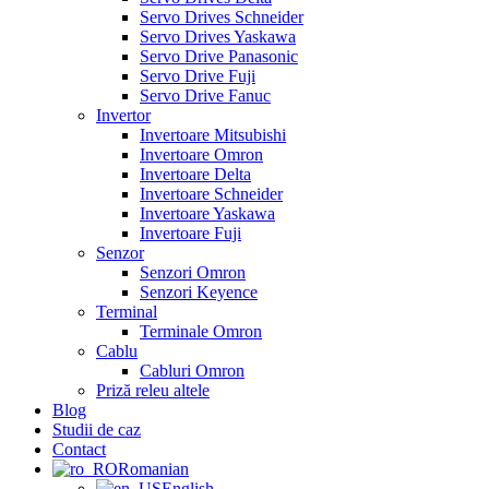
Servo Drives Schneider
Servo Drives Yaskawa
Servo Drive Panasonic
Servo Drive Fuji
Servo Drive Fanuc
Invertor
Invertoare Mitsubishi
Invertoare Omron
Invertoare Delta
Invertoare Schneider
Invertoare Yaskawa
Invertoare Fuji
Senzor
Senzori Omron
Senzori Keyence
Terminal
Terminale Omron
Cablu
Cabluri Omron
Priză releu altele
Blog
Studii de caz
Contact
Romanian
English