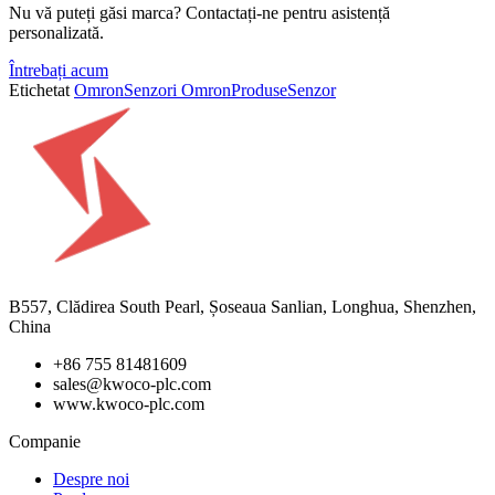
Nu vă puteți găsi marca? Contactați-ne pentru asistență
personalizată.
Întrebați acum
Etichetat
Omron
Senzori Omron
Produse
Senzor
B557, Clădirea South Pearl, Șoseaua Sanlian, Longhua, Shenzhen,
China
+86 755 81481609
sales@kwoco-plc.com
www.kwoco-plc.com
Companie
Despre noi