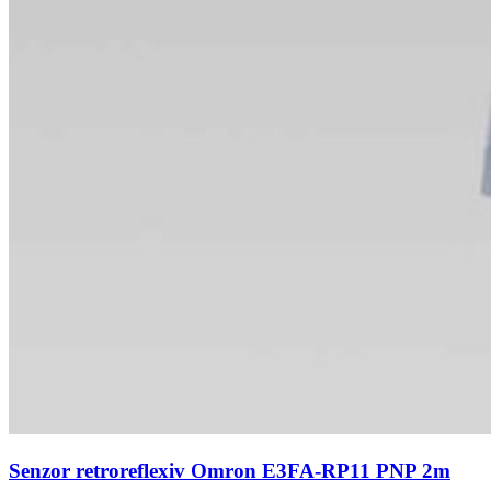
Senzor retroreflexiv Omron E3FA-RP11 PNP 2m