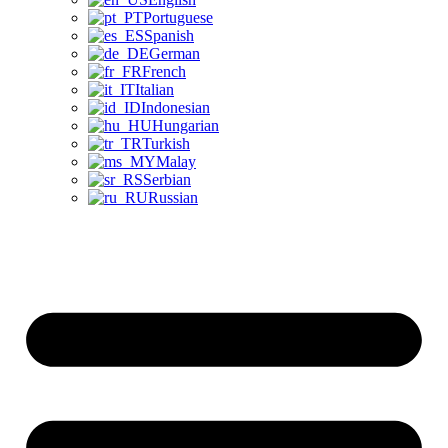
Portuguese
Spanish
German
French
Italian
Indonesian
Hungarian
Turkish
Malay
Serbian
Russian