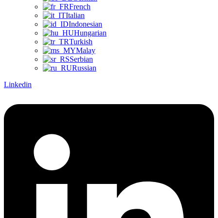
French
Italian
Indonesian
Hungarian
Turkish
Malay
Serbian
Russian
Linkedin