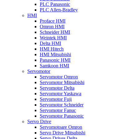
PLC Panasonic
PLC Allen-Bradley
HMI
Proface HMI
Omron HMI
Schneider HMI
Weintek HMI
Delta HMI
HMI Hitech
HMI Mitsubishi
Panasonic HMI
Samkoon HMI
Servomotor
Servomotor Omron
Servomotor Mitsubishi
Servomotor Delta
Servomotor Yaskawa
Servomotor Fuji
Servomotor Schneider
Servomotor Fanuc
Servomotor Panasonic
Servo Drive
Servomotoare Omron
Servo Drive Mitsubishi
Servo Drives Delta