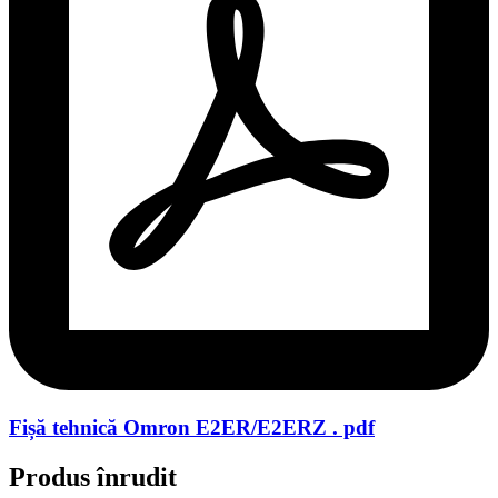
Fișă tehnică Omron E2ER/E2ERZ . pdf
Produs înrudit