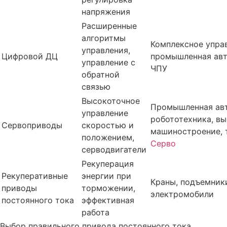
напряжения
Расширенные
алгоритмы
Комплексное упра
управления,
Цифровой ДЦ
промышленная авт
управление с
ЧПУ
обратной
связью
Высокоточное
Промышленная авт
управление
робототехника, в
Сервоприводы
скоростью и
машиностроение, 
положением,
Серво
серводвигатели
Рекуперация
Рекуперативные
энергии при
Краны, подъемники
приводы
торможении,
электромобили
постоянного тока
эффективная
работа
Выбор правильного привода постоянного тока