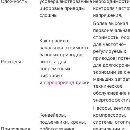
Сложность
усовершенствованные
необходимости
цифровые приводы
контроля часто
сложны
напряжения.
Более высокая
первоначальна
стоимость, осо
Как правило,
для частотно-
начальная стоимость
регулируемых
базовых приводов
приводов; поте
Расходы
ниже, а для
для долгосроч
современных
экономии за сч
цифровых
меньших затрат
и
сервопривод
диски
техническое
обслуживание 
энергоэффекти
Насосы, вентил
Конвейеры,
компрессоры,
подъемники, краны,
системы отопле
Приложения
робототехника,
вентиляции и