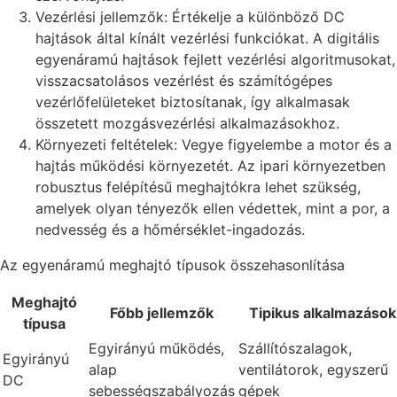
Vezérlési jellemzők: Értékelje a különböző DC
hajtások által kínált vezérlési funkciókat. A digitális
egyenáramú hajtások fejlett vezérlési algoritmusokat,
visszacsatolásos vezérlést és számítógépes
vezérlőfelületeket biztosítanak, így alkalmasak
összetett mozgásvezérlési alkalmazásokhoz.
Környezeti feltételek: Vegye figyelembe a motor és a
hajtás működési környezetét. Az ipari környezetben
robusztus felépítésű meghajtókra lehet szükség,
amelyek olyan tényezők ellen védettek, mint a por, a
nedvesség és a hőmérséklet-ingadozás.
Az egyenáramú meghajtó típusok összehasonlítása
Meghajtó
Főbb jellemzők
Tipikus alkalmazások
típusa
Egyirányú működés,
Szállítószalagok,
Egyirányú
alap
ventilátorok, egyszerű
DC
sebességszabályozás
gépek