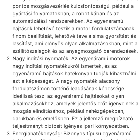
pontos mozgásvezérlés kulcsfontosságú, például a
gyártási folyamatokban, a robotikában és az
automatizálási rendszerekben. Az egyenáramú
hajtások lehetővé teszik a motor fordulatszámának
finom beállítását, lehetővé téve a sima gyorsítást és
lassítást, ami előnyös olyan alkalmazásokban, mint a
szállítószalagok és az anyagmozgató berendezések.
Nagy indítási nyomaték: Az egyenáramú motorok
nagy indítási nyomatékukról ismertek, és az
egyenáramú hajtások hatékonyan tudják kihasználni
ezt a képességet. A nagy nyomaték alacsony
fordulatszámon történő leadásának képessége
ideálissá teszi az egyenáramú hajtásokat olyan
alkalmazásokhoz, amelyek jelentős erőt igényelnek a
mozgás elindításához, például nehézgépekben,
darukban és emelőkben. Ez a jellemző megbízható
teljesítményt biztosít igényes ipari környezetben.
Energiahatékonyság: Bizonyos típusú egyenáramú