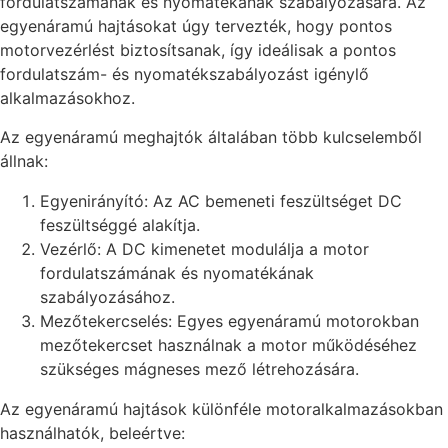
fordulatszámának és nyomatékának szabályozására. Az
egyenáramú hajtásokat úgy tervezték, hogy pontos
motorvezérlést biztosítsanak, így ideálisak a pontos
fordulatszám- és nyomatékszabályozást igénylő
alkalmazásokhoz.
Az egyenáramú meghajtók általában több kulcselemből
állnak:
Egyenirányító: Az AC bemeneti feszültséget DC
feszültséggé alakítja.
Vezérlő: A DC kimenetet modulálja a motor
fordulatszámának és nyomatékának
szabályozásához.
Mezőtekercselés: Egyes egyenáramú motorokban
mezőtekercset használnak a motor működéséhez
szükséges mágneses mező létrehozására.
Az egyenáramú hajtások különféle motoralkalmazásokban
használhatók, beleértve: