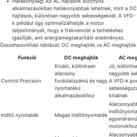
Hatékonyság: Az AC hajtások bizonyos
alkalmazásokban hatékonyabbak lehetnek, mint a DC
hajtások, különösen nagyobb sebességeknél. A VFD-
k például úgy optimalizálhatják a motor
teljesítményét, hogy a frekvenciát a terheléshez
igazítják, ami energiamegtakarítást eredményez.
Összehasonlítási táblázat: DC meghajtók vs AC meghajtók
Funkció
DC meghajtók
AC meg
Kiváló, különösen
Jó, különös
alacsony
nagyobb se
Control Precision
fordulatszámú és nagy
A VFD-k po
nyomatékú
sebességsz
alkalmazásokhoz
kínálnak
Alacsonyab
indítónyoma
Indító nyomaték
Magas indítónyomaték
egyenáram
motorokhoz
Alacsonyabb