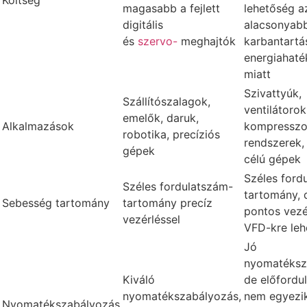
Költség
magasabb a fejlett
lehetőség a
digitális
alacsonyab
és
szervo-
meghajtók
karbantartá
energiahat
miatt
Szivattyúk,
Szállítószalagok,
ventilátorok
emelők, daruk,
Alkalmazások
kompresszo
robotika, precíziós
rendszerek, 
gépek
célú gépek
Széles ford
Széles fordulatszám-
tartomány, 
Sebesség tartomány
tartomány precíz
pontos vezé
vezérléssel
VFD-kre leh
Jó
nyomatéksz
Kiváló
de előfordu
nyomatékszabályozás,
nem egyezi
Nyomatékszabályozás