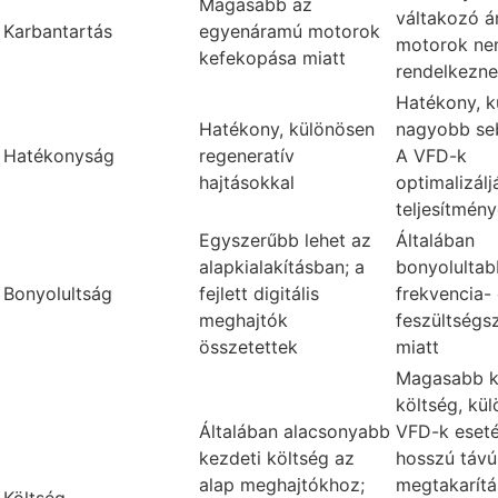
Magasabb az
váltakozó 
Karbantartás
egyenáramú motorok
motorok n
kefekopása miatt
rendelkezne
Hatékony, k
Hatékony, különösen
nagyobb se
Hatékonyság
regeneratív
A VFD-k
hajtásokkal
optimalizál
teljesítmény
Egyszerűbb lehet az
Általában
alapkialakításban; a
bonyolultab
Bonyolultság
fejlett digitális
frekvencia-
meghajtók
feszültségs
összetettek
miatt
Magasabb k
költség, kü
Általában alacsonyabb
VFD-k eset
kezdeti költség az
hosszú távú
alap meghajtókhoz;
megtakarítá