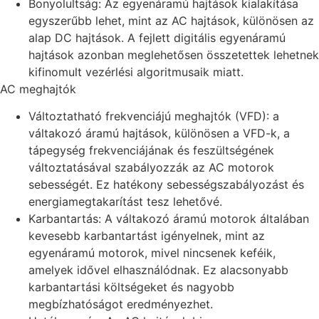
Bonyolultság: Az egyenáramú hajtások kialakítása
egyszerűbb lehet, mint az AC hajtások, különösen az
alap DC hajtások. A fejlett digitális egyenáramú
hajtások azonban meglehetősen összetettek lehetnek
kifinomult vezérlési algoritmusaik miatt.
AC meghajtók
Változtatható frekvenciájú meghajtók (VFD): a
váltakozó áramú hajtások, különösen a VFD-k, a
tápegység frekvenciájának és feszültségének
változtatásával szabályozzák az AC motorok
sebességét. Ez hatékony sebességszabályozást és
energiamegtakarítást tesz lehetővé.
Karbantartás: A váltakozó áramú motorok általában
kevesebb karbantartást igényelnek, mint az
egyenáramú motorok, mivel nincsenek keféik,
amelyek idővel elhasználódnak. Ez alacsonyabb
karbantartási költségeket és nagyobb
megbízhatóságot eredményezhet.