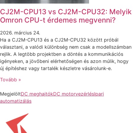
CJ2M-CPU13 vs CJ2M-CPU32: Melyik
Omron CPU-t érdemes megvenni?
2026. március 24.
Ha a CJ2M-CPU13 és a CJ2M-CPU32 között próbál
választani, a valódi különbség nem csak a modellszámban
rejlik. A legtöbb projektben a döntés a kommunikációs
igényeken, a jövőbeni elérhetőségen és azon múlik, hogy
új építéshez vagy tartalék készletre vásárolunk-e.
Tovább »
Megjelölt
DC meghajtók
DC motorvezérlés
Ipari
automatizálás