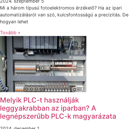
2024. szeptember 5
Mi a három típusú fotoelektromos érzékelő? Ha az ipari
automatizálásról van szó, kulcsfontosságú a precizitás. De
hogyan lehet
Tovább »
Melyik PLC-t használják
leggyakrabban az iparban? A
legnépszerűbb PLC-k magyarázata
2024. december 1