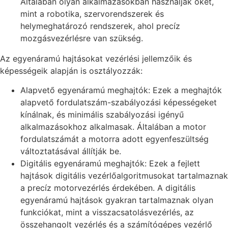
Általában olyan alkalmazásokban használják őket,
mint a robotika, szervorendszerek és
helymeghatározó rendszerek, ahol precíz
mozgásvezérlésre van szükség.
Az egyenáramú hajtásokat vezérlési jellemzőik és
képességeik alapján is osztályozzák:
Alapvető egyenáramú meghajtók: Ezek a meghajtók
alapvető fordulatszám-szabályozási képességeket
kínálnak, és minimális szabályozási igényű
alkalmazásokhoz alkalmasak. Általában a motor
fordulatszámát a motorra adott egyenfeszültség
változtatásával állítják be.
Digitális egyenáramú meghajtók: Ezek a fejlett
hajtások digitális vezérlőalgoritmusokat tartalmaznak
a precíz motorvezérlés érdekében. A digitális
egyenáramú hajtások gyakran tartalmaznak olyan
funkciókat, mint a visszacsatolásvezérlés, az
összehangolt vezérlés és a számítógépes vezérlő