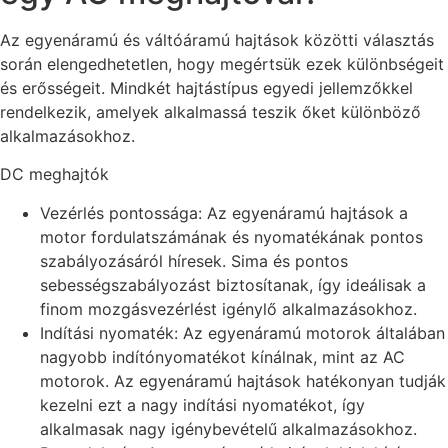
Az egyenáramú és váltóáramú hajtások közötti választás
során elengedhetetlen, hogy megértsük ezek különbségeit
és erősségeit. Mindkét hajtástípus egyedi jellemzőkkel
rendelkezik, amelyek alkalmassá teszik őket különböző
alkalmazásokhoz.
DC meghajtók
Vezérlés pontossága: Az egyenáramú hajtások a
motor fordulatszámának és nyomatékának pontos
szabályozásáról híresek. Sima és pontos
sebességszabályozást biztosítanak, így ideálisak a
finom mozgásvezérlést igénylő alkalmazásokhoz.
Indítási nyomaték: Az egyenáramú motorok általában
nagyobb indítónyomatékot kínálnak, mint az AC
motorok. Az egyenáramú hajtások hatékonyan tudják
kezelni ezt a nagy indítási nyomatékot, így
alkalmasak nagy igénybevételű alkalmazásokhoz.