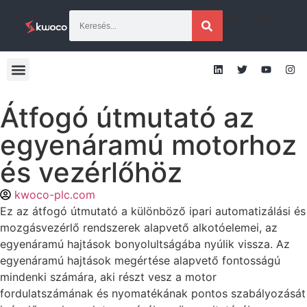
[gtranslate]
Átfogó útmutató az
egyenáramú motorhoz
és vezérlőhöz
kwoco-plc.com
Ez az átfogó útmutató a különböző ipari automatizálási és
mozgásvezérlő rendszerek alapvető alkotóelemei, az
egyenáramú hajtások bonyolultságába nyúlik vissza. Az
egyenáramú hajtások megértése alapvető fontosságú
mindenki számára, aki részt vesz a motor
fordulatszámának és nyomatékának pontos szabályozását