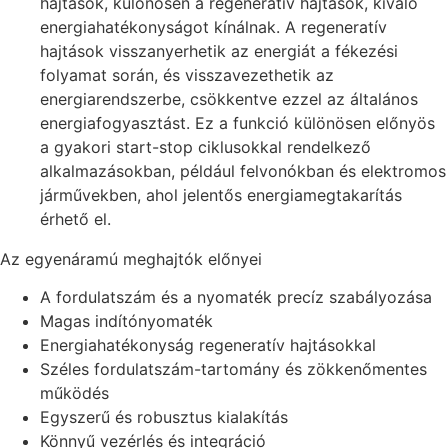
hajtások, különösen a regeneratív hajtások, kiváló
energiahatékonyságot kínálnak. A regeneratív
hajtások visszanyerhetik az energiát a fékezési
folyamat során, és visszavezethetik az
energiarendszerbe, csökkentve ezzel az általános
energiafogyasztást. Ez a funkció különösen előnyös
a gyakori start-stop ciklusokkal rendelkező
alkalmazásokban, például felvonókban és elektromos
járművekben, ahol jelentős energiamegtakarítás
érhető el.
Az egyenáramú meghajtók előnyei
A fordulatszám és a nyomaték precíz szabályozása
Magas indítónyomaték
Energiahatékonyság regeneratív hajtásokkal
Széles fordulatszám-tartomány és zökkenőmentes
működés
Egyszerű és robusztus kialakítás
Könnyű vezérlés és integráció