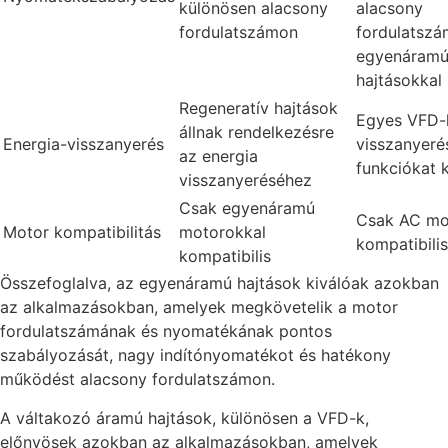
különösen alacsony
alacsony
fordulatszámon
fordulatsz
egyenáram
hajtásokkal
Regeneratív hajtások
Egyes VFD-k
állnak rendelkezésre
Energia-visszanyerés
visszanyeré
az energia
funkciókat 
visszanyeréséhez
Csak egyenáramú
Csak AC mo
Motor kompatibilitás
motorokkal
kompatibilis
kompatibilis
Összefoglalva, az egyenáramú hajtások kiválóak azokban
az alkalmazásokban, amelyek megkövetelik a motor
fordulatszámának és nyomatékának pontos
szabályozását, nagy indítónyomatékot és hatékony
működést alacsony fordulatszámon.
A váltakozó áramú hajtások, különösen a VFD-k,
előnyösek azokban az alkalmazásokban, amelyek