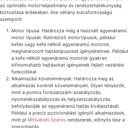
az optimális motorteljesítmény és rendszerhatékonyság
biztosítása érdekében. Íme néhány kulcsfontosságú
szempont:
Motor típusa: Határozza meg a használt egyenáramú
motor típusát. Különböző motortípusok, például
kefés vagy kefe nélküli egyenáramú motorok,
meghatározott hajtástípusokat igényelhetnek. Például
a kefe nélküli egyenáramú motorok gyakran
kifinomultabb hajtásokat igényelnek fejlett vezérlési
funkciókkal.
Alkalmazási követelmények: Határozza meg az
alkalmazás konkrét követelményeit. Olyan tényezők,
mint a pontos fordulatszám-szabályozás,
nyomatékszabályozás és helyzetszabályozás,
befolyásolják az egyenáramú hajtás kiválasztását.
Például a precíz pozicionálást igénylő alkalmazások,
mint pl
Mitsubishi Szervo
rendszerek, előnyös lesz a
szervohajtás.