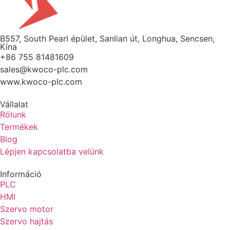
B557, South Pearl épület, Sanlian út, Longhua, Sencsen,
Kína
+86 755 81481609
sales@kwoco-plc.com
www.kwoco-plc.com
Vállalat
Rólunk
Termékek
Blog
Lépjen kapcsolatba velünk
Információ
PLC
HMI
Szervo motor
Szervo hajtás