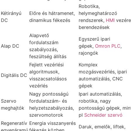
Robotika,
Kétirányú
Előre és hátramenet,
helymeghatározó
DC
dinamikus fékezés
rendszerek,
HMI
vezére
berendezések
Alapvető
Egyszerű ipari
fordulatszám
Alap DC
gépek,
Omron PLC
,
szabályozás,
rajongók
feszültség állítás
Fejlett vezérlési
Komplex
algoritmusok,
mozgásvezérlés, ipari
Digitális DC
visszacsatolásos
automatizálás, CNC
vezérlés
gépek
Nagy pontosságú
Ipari automatizálás,
Szervo
fordulatszám- és
robotika, nagy
meghajtók
helyzetszabályozás,
pontosságú gépek, min
szervomotorok
pl
Schneider szervó
Regeneratív
Energia visszanyerés
Daruk, emelők, liftek,
egyenáramú
fékezés közben,