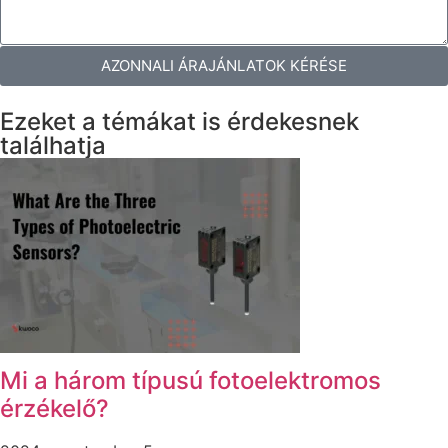
AZONNALI ÁRAJÁNLATOK KÉRÉSE
Ezeket a témákat is érdekesnek
találhatja
Mi a három típusú fotoelektromos
érzékelő?