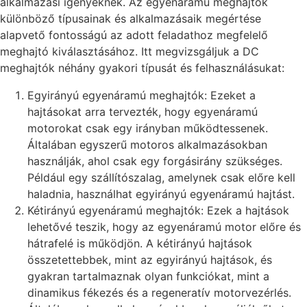
alkalmazási igényeknek. Az egyenáramú meghajtók
különböző típusainak és alkalmazásaik megértése
alapvető fontosságú az adott feladathoz megfelelő
meghajtó kiválasztásához. Itt megvizsgáljuk a DC
meghajtók néhány gyakori típusát és felhasználásukat:
Egyirányú egyenáramú meghajtók: Ezeket a
hajtásokat arra tervezték, hogy egyenáramú
motorokat csak egy irányban működtessenek.
Általában egyszerű motoros alkalmazásokban
használják, ahol csak egy forgásirány szükséges.
Például egy szállítószalag, amelynek csak előre kell
haladnia, használhat egyirányú egyenáramú hajtást.
Kétirányú egyenáramú meghajtók: Ezek a hajtások
lehetővé teszik, hogy az egyenáramú motor előre és
hátrafelé is működjön. A kétirányú hajtások
összetettebbek, mint az egyirányú hajtások, és
gyakran tartalmaznak olyan funkciókat, mint a
dinamikus fékezés és a regeneratív motorvezérlés.