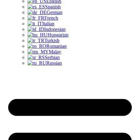
English
Spanish
German
French
Italian
Indonesian
Hungarian
Turkish
Romanian
Malay
Serbian
Russian