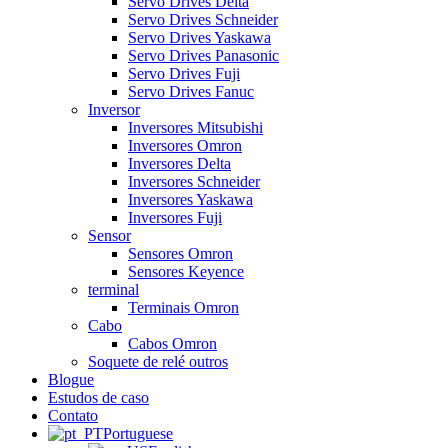
Servo Drives Delta
Servo Drives Schneider
Servo Drives Yaskawa
Servo Drives Panasonic
Servo Drives Fuji
Servo Drives Fanuc
Inversor
Inversores Mitsubishi
Inversores Omron
Inversores Delta
Inversores Schneider
Inversores Yaskawa
Inversores Fuji
Sensor
Sensores Omron
Sensores Keyence
terminal
Terminais Omron
Cabo
Cabos Omron
Soquete de relé outros
Blogue
Estudos de caso
Contato
Portuguese