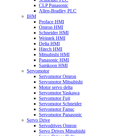
CLP Panasonic
Allen-Bradley PLC
IHM
Proface HMI
Omron HMI
Schneider HMI
Weintek HMI
Delta HMI
Hitech HMI
Mitsubishi HMI
Panasonic HMI
Samkoon HMI
Servomotor
Servomotor Omron
Servomotor Mitsubishi
Motor servo delta
Servomotor Yaskawa
Servomotor Fuji
Servomotor Schneider
Servomotor Fanuc
Servomotor Panasonic
Servo Drive
Servodrives Omron
Servo Drives Mitsubishi