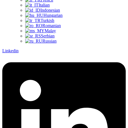
Italian
Indonesian
Hungarian
Turkish
Romanian
Malay
Serbian
Russian
Linkedin