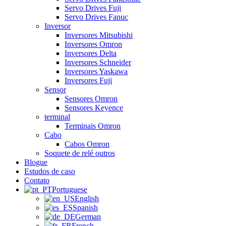
Servo Drives Fuji
Servo Drives Fanuc
Inversor
Inversores Mitsubishi
Inversores Omron
Inversores Delta
Inversores Schneider
Inversores Yaskawa
Inversores Fuji
Sensor
Sensores Omron
Sensores Keyence
terminal
Terminais Omron
Cabo
Cabos Omron
Soquete de relé outros
Blogue
Estudos de caso
Contato
Portuguese
English
Spanish
German
French