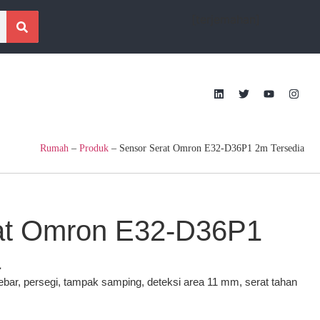
[terjemahan]
Rumah
–
Produk
–
Sensor Serat Omron E32-D36P1 2m Tersedia
at Omron E32-D36P1
a
ebar, persegi, tampak samping, deteksi area 11 mm, serat tahan