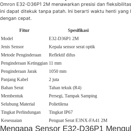
Omron E32-D36P1 2M menawarkan presisi dan fleksibilitas
ini dapat ditekuk tanpa patah. Ini berarti waktu henti ya
dengan cepat.
Fitur
Spesifikasi
Model
E32-D36P1 2M
Jenis Sensor
Kepala sensor serat optik
Metode Penginderaan
Reflektif difus
Penginderaan Ketinggian
11 mm
Penginderaan Jarak
1050 mm
Panjang Kabel
2 juta
Bahan Serat
Tahan tekuk (R4)
Membentuk
Persegi, Tampak Samping
Selubung Material
Polietilena
Tingkat Perlindungan
Tingkat IP67
Kesesuaian
Penguat Serat E3NX-FA41 2M
Mengapa Sensor E32-D36P1 Mengu