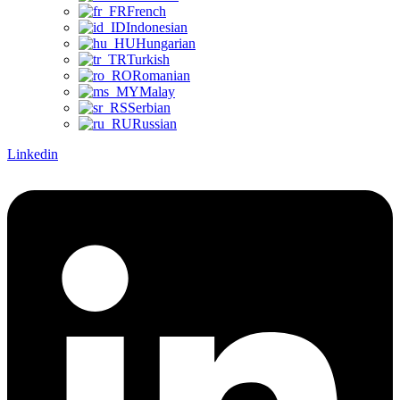
French
Indonesian
Hungarian
Turkish
Romanian
Malay
Serbian
Russian
Linkedin