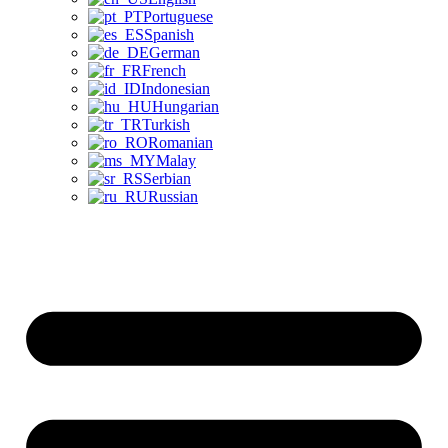
Portuguese
Spanish
German
French
Indonesian
Hungarian
Turkish
Romanian
Malay
Serbian
Russian