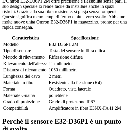
L'Omron E32-D36P1 2M offre precisione e flessibilità senza pari. Il
suo design speciale lo rende facile da installare anche in spazi
ristretti. Grazie alla sua fibra resistente, si piega senza rompersi.
Questo significa meno tempi di fermo e più lavoro svolto. Abbiamo
molte nuove unità Omron E32-D36P1 in magazzino, pronte per una
rapida consegna.
Caratteristica
Specificazione
Modello
E32-D36P1 2M
Tipo di sensore
Testa del sensore in fibra ottica
Metodo di rilevamento
Riflessione diffusa
Rilevamento dell'altezza
11 millimetri
Distanza di rilevamento
1050 millimetri
Lunghezza del cavo
2 metri
Materiale in fibra
Resistente alla flessione (R4)
Forma
Quadrato, vista laterale
Materiale Guaina
polietilene
Grado di protezione
Grado di protezione IP67
Compatibilità
Amplificatore in fibra E3NX-FA41 2M
Perché il sensore E32-D36P1 è un punto
di svolta