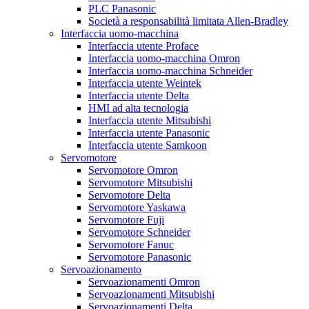
PLC Panasonic
Società a responsabilità limitata Allen-Bradley
Interfaccia uomo-macchina
Interfaccia utente Proface
Interfaccia uomo-macchina Omron
Interfaccia uomo-macchina Schneider
Interfaccia utente Weintek
Interfaccia utente Delta
HMI ad alta tecnologia
Interfaccia utente Mitsubishi
Interfaccia utente Panasonic
Interfaccia utente Samkoon
Servomotore
Servomotore Omron
Servomotore Mitsubishi
Servomotore Delta
Servomotore Yaskawa
Servomotore Fuji
Servomotore Schneider
Servomotore Fanuc
Servomotore Panasonic
Servoazionamento
Servoazionamenti Omron
Servoazionamenti Mitsubishi
Servoazionamenti Delta