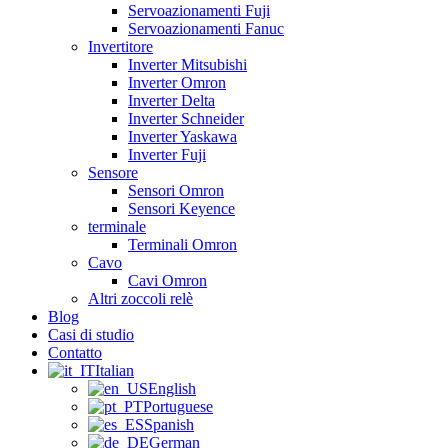
Servoazionamenti Fuji
Servoazionamenti Fanuc
Invertitore
Inverter Mitsubishi
Inverter Omron
Inverter Delta
Inverter Schneider
Inverter Yaskawa
Inverter Fuji
Sensore
Sensori Omron
Sensori Keyence
terminale
Terminali Omron
Cavo
Cavi Omron
Altri zoccoli relè
Blog
Casi di studio
Contatto
Italian
English
Portuguese
Spanish
German