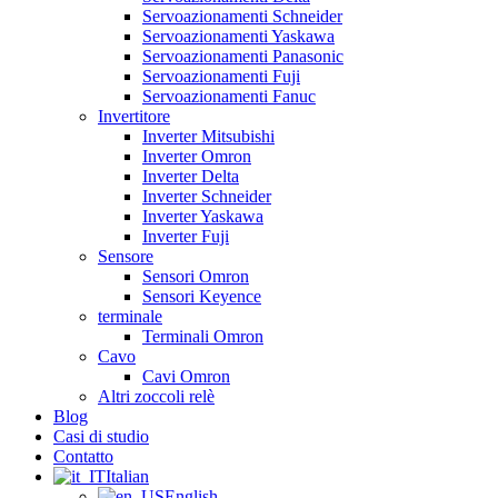
Servoazionamenti Schneider
Servoazionamenti Yaskawa
Servoazionamenti Panasonic
Servoazionamenti Fuji
Servoazionamenti Fanuc
Invertitore
Inverter Mitsubishi
Inverter Omron
Inverter Delta
Inverter Schneider
Inverter Yaskawa
Inverter Fuji
Sensore
Sensori Omron
Sensori Keyence
terminale
Terminali Omron
Cavo
Cavi Omron
Altri zoccoli relè
Blog
Casi di studio
Contatto
Italian
English