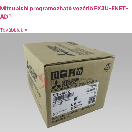
Mitsubishi programozható vezérlő FX3U-ENET-
ADP
Továbbiak »