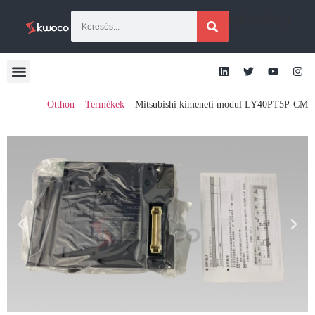
[gtranslate]
Otthon
–
Termékek
–
Mitsubishi kimeneti modul LY40PT5P-CM