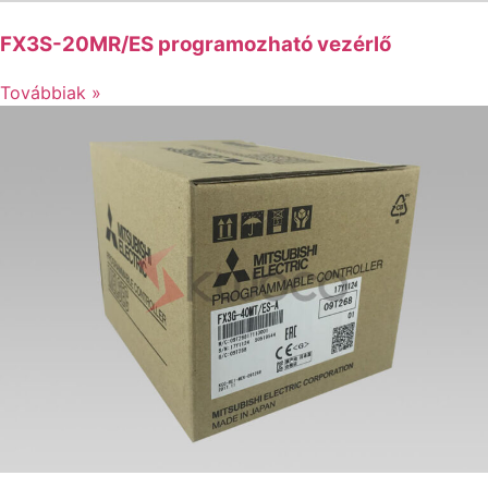
FX3S-20MR/ES programozható vezérlő
Továbbiak »