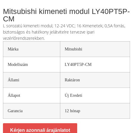
Mitsubishi kimeneti modul LY40PT5P-
CM
L sorozatú kimeneti modul; 12-24 VDC; 16 Kimenetek; 0,5A forrás,
biztonságos és hatékony jelátvitelre tervezve ipari
vezérlőrendszerekben.
Márka
Mitsubishi
Modellszám
LY40PT5P-CM
Állami
Raktáron
Állapot
Új Eredeti
Garancia
12 hónap
Kérjen azonnali árajánlatot