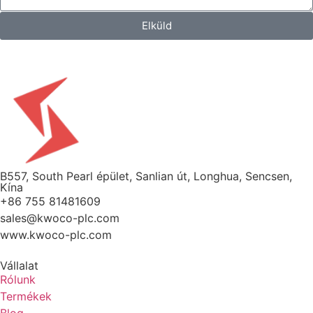
Elküld
B557, South Pearl épület, Sanlian út, Longhua, Sencsen,
Kína
+86 755 81481609
sales@kwoco-plc.com
www.kwoco-plc.com
Vállalat
Rólunk
Termékek
Blog