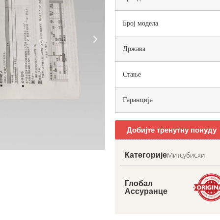
Број модела
Држава
Стање
Гаранција
Добијте тренутну понуду
Митсубисхи
Категорије
Глобал
Ассуранце