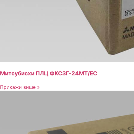
Митсубисхи ПЛЦ ФКС3Г-24МТ/ЕС
Прикажи више »