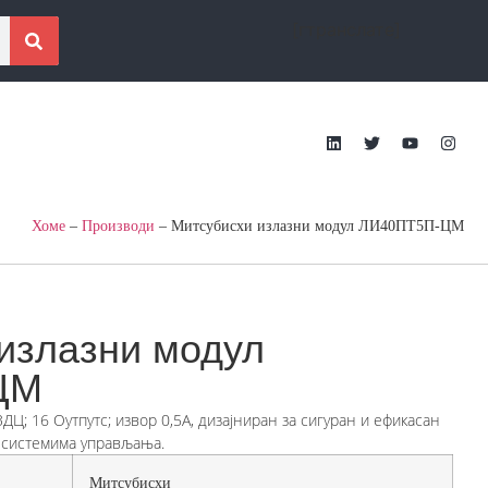
[гтранслате]
Хоме
–
Производи
–
Митсубисхи излазни модул ЛИ40ПТ5П-ЦМ
излазни модул
ЦМ
ДЦ; 16 Оутпутс; извор 0,5А, дизајниран за сигуран и ефикасан
м системима управљања.
Митсубисхи