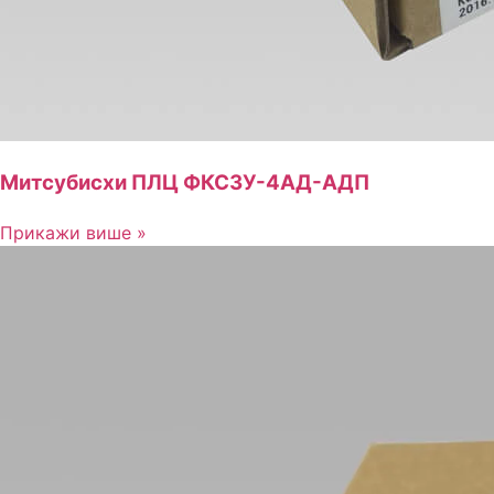
Митсубисхи ПЛЦ ФКС3У-4АД-АДП
Прикажи више »