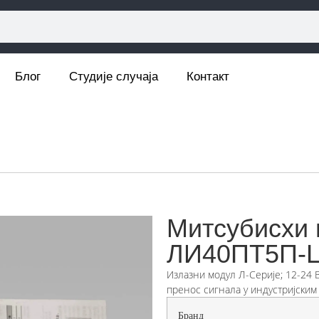
Блог
Студије случаја
Контакт
Митсубисхи 
ЛИ40ПТ5П-
Излазни модул Л-Серије; 12-24 В
пренос сигнала у индустријски
Бранд